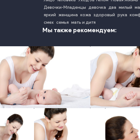
Девочки-Младенцы
девочка
два
милый
ма
яркий
женщина
кожа
здоровый
рука
ком
смех
семья
мать и дитя
Мы также рекомендуем:
photo
phot