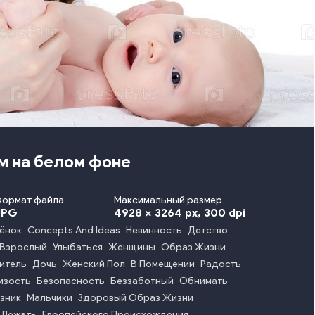
м на белом фоне
Формат файла
Максимальный размер
JPG
4928 x 3264 px
, 300 dpi
ёнок
Concepts And Ideas
Невинность
Детство
Взрослый
Улыбаться
Женщины
Образ Жизни
итель
Дочь
Женский Пол
В Помещении
Радость
изость
Безопасность
Беззаботный
Обнимать
зник
Мальчики
Здоровый Образ Жизни
Лежать
Европейского Происхождения