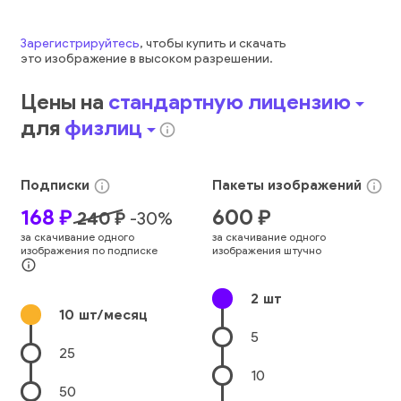
Зарегистрируйтесь
, чтобы купить и скачать
это
изображение
в высоком разрешении.
Цены на
стандартную лицензию
arrow_drop_down
для
физлиц
arrow_drop_down
info_outline
Подписки
Пакеты
изображений
info_outline
info_outline
168
₽
600
₽
240
₽
-
30
%
за скачивание одного
за скачивание одного
изображения по подписке
изображения штучно
info_outline
2
шт
10
шт/месяц
5
25
10
50