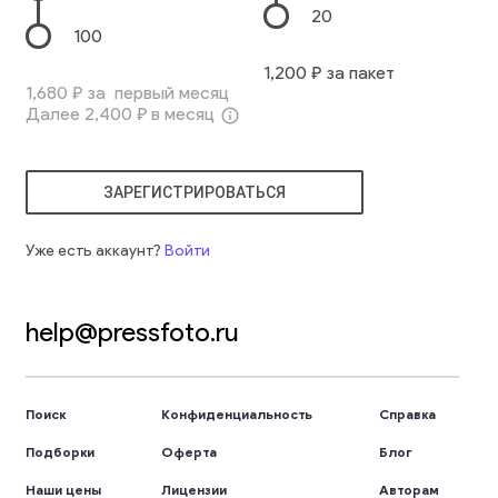
20
100
1,200
₽ за пакет
1,680
₽ за первый месяц
Далее
2,400
₽ в месяц
info_outline
ЗАРЕГИСТРИРОВАТЬСЯ
Уже есть аккаунт?
Войти
help@pressfoto.ru
Поиск
Конфиденциальность
Справка
Подборки
Оферта
Блог
Наши цены
Лицензии
Авторам