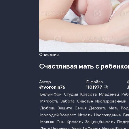
Описание
Счастливая мать с ребенко
Автор
ID файла
@
voronin76
1101977
Белый Фон
Студия
Красота
Младенец
Реб
Мягкость
Забота
Счастье
Изолированный
Любовь
Защита
Семья
Держать
Мать
Род
Молодой Возраст
Играть
Наслаждение
Бл
Малыш
Сын
Кровать
Защищённость
Подгу
Лицо Человека
Уход За Телом
Новая Жизнь