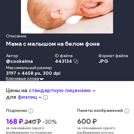
Описание
Мама с малышом на белом фоне
Автор
ID файла
Формат файла
@
cookelma
JPG
443134
Максимальный размер
3197 x 4658 px
, 300 dpi
Ключевые слова
Белый Фон
Красота
Travel Locations
Младенец
Ребёнок
Невинность
Детство
Забота
Счастье
Потомок
Цены на
стандартную лицензию
arrow_drop_down
Изолированный
Веселье
Взрослый
Улыбаться
для
физлиц
arrow_drop_down
info_outline
Женщины
Образ Жизни
Любовь
Семья
Держать
Мать
Родитель
Женский Пол
Радость
Молодой Возраст
info_outline
info_outline
Подписки
Пакеты
изображений
Близость
Обнимать
Малыш
Сын
Мужской Пол
168
₽
600
₽
240
₽
-
30
%
Мальчики
Студийная Фотография
за скачивание одного
за скачивание одного
Здоровый Образ Жизни
Один Человек
Лицо Человека
изображения по подписке
изображения штучно