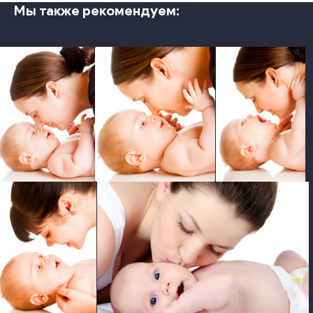
Мы также рекомендуем:
photo
photo
photo
photo
photo