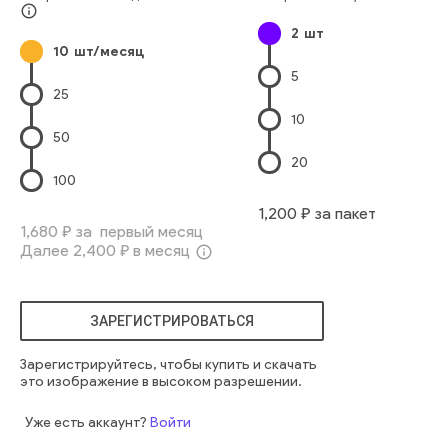
Утешение
Два Человека
Европейского Происхождения
info_outline
2
шт
Девочки-Младенцы
Lifestyle
Младенцы И Дети
два
10
шт/месяц
милый
человек
лицо
маленький
веселый
женщина
5
люди
женщина
девушка
довольный
счастливый
25
счастье
красивый
лицо
любовь
забота
радостный
10
ласковый
носы
детство
семья
два
маленький
50
младенец
мальчик
сын
милый
семейный
мама
мать
20
дитя
родитель
малыш
нежный
дети
прекрасный
100
заботиться
симпатичный
материнский
мать и дитя
1,200
₽ за пакет
маленький ребенок
утешающий
1,680
₽ за первый месяц
Далее
2,400
₽ в месяц
info_outline
ЗАРЕГИСТРИРОВАТЬСЯ
Зарегистрируйтесь, чтобы купить и скачать
это изображение в высоком разрешении.
Уже есть аккаунт?
Войти