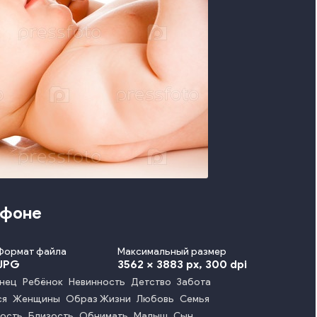
 фоне
Формат файла
Максимальный размер
JPG
3562 x 3883 px
, 300 dpi
нец
Ребёнок
Невинность
Детство
Забота
ся
Женщины
Образ Жизни
Любовь
Семья
ость
Близость
Обнимать
Малыш
Сын