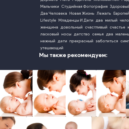
Мальчики
Студийная Фотография
Здоровый
Два Человека
Новая Жизнь
Лежать
Европе
Lifestyle
Младенцы И Дети
два
милый
чело
женщина
довольный
счастливый
счастье
ласковый
носы
детство
семья
два
мален
нежный
дети
прекрасный
заботиться
сим
утешающий
Мы также рекомендуем:
photo
photo
photo
photo