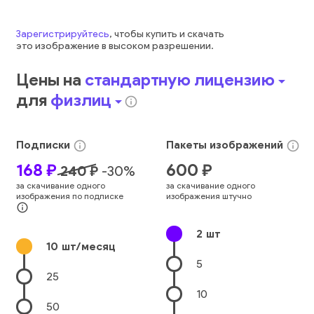
Зарегистрируйтесь
, чтобы купить и скачать
это
изображение
в высоком разрешении.
Цены на
стандартную лицензию
arrow_drop_down
для
физлиц
arrow_drop_down
info_outline
Подписки
Пакеты
изображений
info_outline
info_outline
168
₽
600
₽
240
₽
-
30
%
за скачивание одного
за скачивание одного
изображения по подписке
изображения штучно
info_outline
2
шт
10
шт/месяц
5
25
10
50