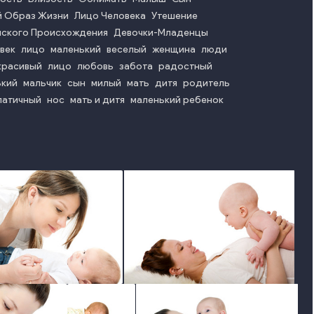
 Образ Жизни
Лицо Человека
Утешение
йского Происхождения
Девочки-Младенцы
век
лицо
маленький
веселый
женщина
люди
красивый
лицо
любовь
забота
радостный
ький
мальчик
сын
милый
мать
дитя
родитель
патичный
нос
мать и дитя
маленький ребенок
photo
photo