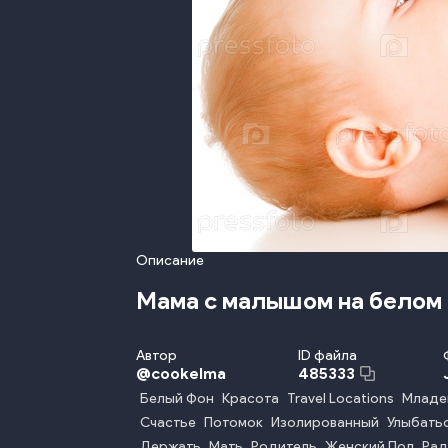
Описание
Мама с малышом на белом
Автор
ID файла
@
cookelma
485333
Белый Фон
Красота
Travel Locations
Младе
Счастье
Потомок
Изолированный
Улыбать
Держать
Мать
Родитель
Женский Пол
Рад