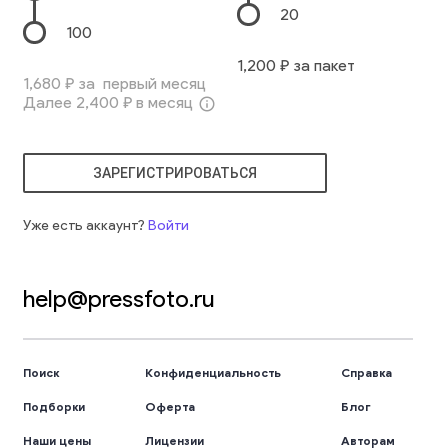
20
100
1,200
₽ за пакет
1,680
₽ за первый месяц
Далее
2,400
₽ в месяц
info_outline
ЗАРЕГИСТРИРОВАТЬСЯ
Уже есть аккаунт?
Войти
help@pressfoto.ru
Поиск
Конфиденциальность
Справка
Подборки
Оферта
Блог
Наши цены
Лицензии
Авторам