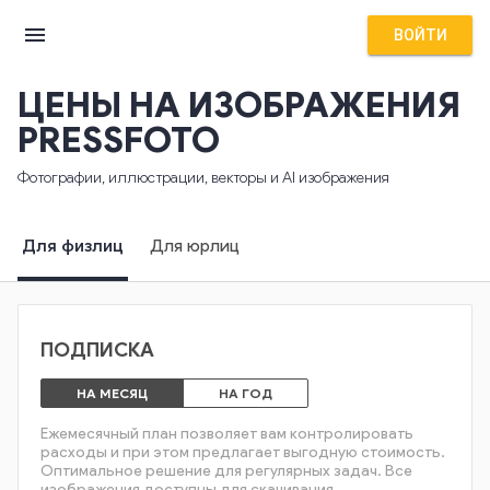
menu
ВОЙТИ
ЦЕНЫ НА ИЗОБРАЖЕНИЯ
PRESSFOTO
Фотографии, иллюстрации, векторы и AI изображения
Для физлиц
Для юрлиц
ПОДПИСКА
НА МЕСЯЦ
НА ГОД
Ежемесячный план позволяет вам контролировать
расходы и при этом предлагает выгодную стоимость.
Оптимальное решение для регулярных задач. Все
изображения доступны для скачивания