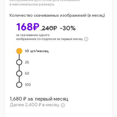
в максимальном размере.
Количество скачиваемых изображений (в месяц)
168
₽
240
₽
-
30
%
за скачивание одного
изображения по подписке за первый месяц
info_outline
10
шт/месяц
25
50
100
1,680
₽ за первый месяц
Далее
2,400
₽ в месяц
info_outline