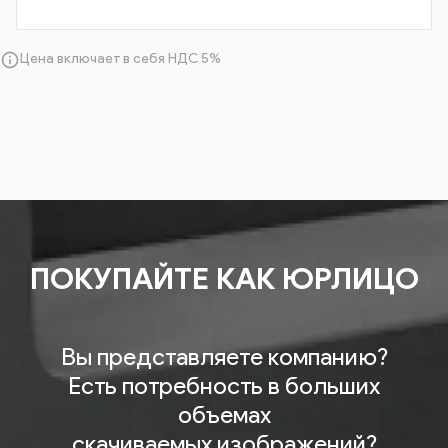
info_outline
Цена включает в себя НДС 5%
ПОКУПАЙТЕ КАК ЮРЛИЦО
Вы представляете компанию?
Есть потребность в больших
объемах
скачиваемых изображений?