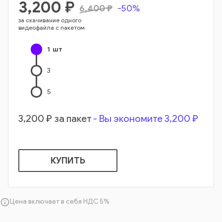
3,200
₽
6,400
₽
-50%
за скачивание одного
видеофайла с пакетом
1
шт
3
5
3,200
₽ за пакет
- Вы экономите
3,200
₽
КУПИТЬ
info_outline
Цена включает в себя НДС 5%