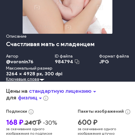
Описание
Счастливая мать с младенцем
Автор
ID файла
Формат файла
@
voronin76
JPG
984794
Максимальный размер
3264 x 4928 px
, 300 dpi
Ключевые слова
Белый Фон
Студия
Красота
Travel Locations
Младенец
Ребёнок
Concepts And Ideas
Невинность
Детство
Цены на
стандартную лицензию
arrow_drop_down
Мягкость
Забота
Счастье
Изолированный
Взрослый
для
физлиц
arrow_drop_down
info_outline
Улыбаться
Женщины
Смотреть
Образ Жизни
Любовь
Защита
Семья
Держать
Мать
Родитель
Дочь
info_outline
info_outline
Подписки
Пакеты
изображений
Женский Пол
В Помещении
Радость
Молодой Возраст
168
₽
600
₽
240
₽
-
30
%
Играть
Наслаждение
Близость
Безопасность
за скачивание одного
за скачивание одного
Беззаботный
Обнимать
Малыш
Сын
Защищённость
изображения по подписке
изображения штучно