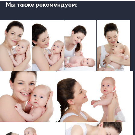
Мы также рекомендуем:
photo
photo
photo
photo
photo
photo