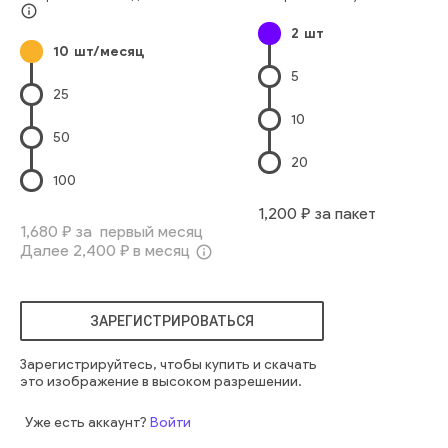
Студийная Фотография
Лицо Человека
Два Человека
info_outline
2
шт
Новая Жизнь
Европейского Происхождения
10
шт/месяц
Девочки-Младенцы
Lifestyle
девочка
два
милый
5
маленький
лицо
европеец
лгать
веселый
месяцы
25
яркий
женщина
кожа
здоровый
рука
комфортный
10
брюнетка
люди
выражение
женщина
смотрящий
50
счастливый
белый
счастье
молодой
изолированный
20
взгляд
смотреть
лицо
изоляция
улыбаться
держать
100
нежность
глаз
брюнетка
любовь
забота
1,200
₽ за пакет
выразительный
один
смех
детство
семья
маленький
1,680
₽ за первый месяц
Далее
2,400
₽ в месяц
европейский
младенец
милый
нежность
мать
дитя
info_outline
малыш
забавный
дети
заботиться
симпатичный
европеец
невинный
материнский
мать и дитя
ЗАРЕГИСТРИРОВАТЬСЯ
маленький ребенок
Зарегистрируйтесь, чтобы купить и скачать
это изображение в высоком разрешении.
Уже есть аккаунт?
Войти