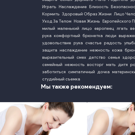
Играть
Наслаждение
Близость
Безопасно
Кормить
Здоровый Образ Жизни
Лицо Чел
Уход За Телом
Новая Жизнь
Европейского 
милый
маленький
лицо
европеец
лгать
в
рука
комфортный
брюнетка
люди
выраже
удовольствие
рука
счастье
радость
улыб
защита
наслаждение
нежность
кожа
брюн
выразительный
смех
детство
семья
здор
семейный
нежность
восторг
мать
дитя
р
заботиться
симпатичный
дочка
материнск
студийный съемка
Мы также рекомендуем: