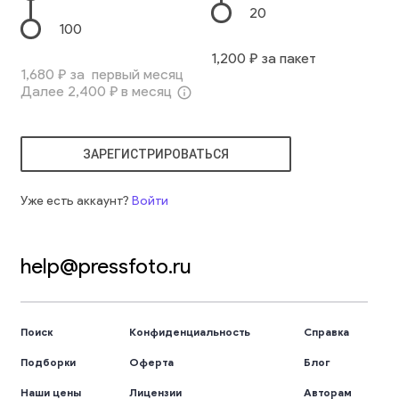
20
100
1,200
₽ за пакет
1,680
₽ за первый месяц
Далее
2,400
₽ в месяц
info_outline
ЗАРЕГИСТРИРОВАТЬСЯ
Уже есть аккаунт?
Войти
help@pressfoto.ru
Поиск
Конфиденциальность
Справка
Подборки
Оферта
Блог
Наши цены
Лицензии
Авторам