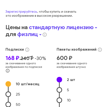
Зарегистрируйтесь
, чтобы купить и скачать
это
изображение
в высоком разрешении.
Цены на
стандартную лицензию
arrow_drop_down
для
физлиц
arrow_drop_down
info_outline
Подписки
Пакеты
изображений
info_outline
info_outline
168
₽
600
₽
240
₽
-
30
%
за скачивание одного
за скачивание одного
изображения по подписке
изображения штучно
info_outline
2
шт
10
шт/месяц
5
25
10
50