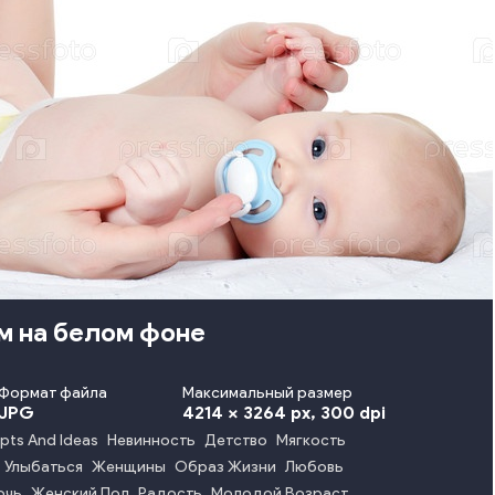
м на белом фоне
Формат файла
Максимальный размер
JPG
4214 x 3264 px
, 300 dpi
pts And Ideas
Невинность
Детство
Мягкость
Улыбаться
Женщины
Образ Жизни
Любовь
очь
Женский Пол
Радость
Молодой Возраст