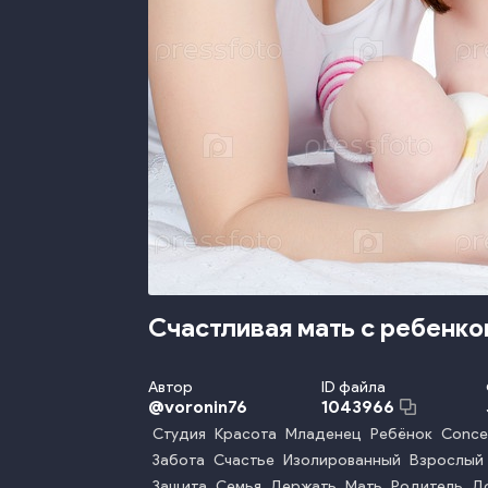
Описание
Счастливая мать с ребенко
Автор
ID файла
@
voronin76
1043966
Студия
Красота
Младенец
Ребёнок
Conce
Забота
Счастье
Изолированный
Взрослый
Защита
Семья
Держать
Мать
Родитель
Д