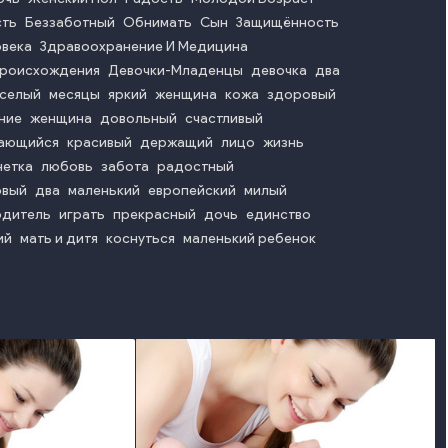
сть
Беззаботный
Обнимать
Сын
Защищённость
овека
Здравоохранение И Медицина
Происхождения
Девочки-Младенцы
девочка
два
еселый
месяцы
яркий
женщина
кожа
здоровый
ние
женщина
довольный
счастливый
ающийся
красивый
держащий
лицо
жизнь
етка
любовь
забота
радостный
овый
два
маленький
европейский
милый
одитель
играть
прекрасный
дочь
единство
ий
мать и дитя
коснуться
маленький ребенок