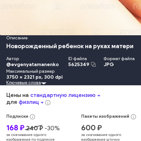
Описание
Новорожденный ребенок на руках матери
Автор
ID файла
Формат файла
@
evgenyatamanenko
JPG
5625349
Максимальный размер
3750 x 2321 px
, 300 dpi
Ключевые слова
Красота
Travel Locations
Младенец
Ребёнок
Concepts And Ideas
Невинность
Детство
Забота
Цены на
стандартную лицензию
arrow_drop_down
Счастье
Улыбаться
Женщины
Образ Жизни
Любовь
для
физлиц
arrow_drop_down
info_outline
Семья
Держать
Мать
Родитель
Дочь
Женский Пол
Близость
Беззаботный
Обнимать
Малыш
Сын
info_outline
info_outline
Подписки
Пакеты
изображений
Мальчики
Здоровый Образ Жизни
Один Человек
168
₽
600
₽
240
₽
-
30
%
Лицо Человека
Новая Жизнь
за скачивание одного
за скачивание одного
Европейского Происхождения
Девочки-Младенцы
изображения по подписке
изображения штучно