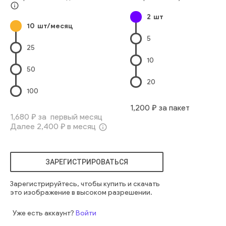
Lifestyle
Младенцы И Дети
девочка
новорожденный
info_outline
2
шт
милый
маленький
человек
новый
лицо
европеец
10
шт/месяц
маленький
веселый
довольно
счастливый
здоровый
5
рука
сладкий
мама
материнство
люди
оружие
25
мальчик
очаровательный
мирный
ребенок
младенец
10
невинный
поколение
рождение
младенец
дети
50
20
100
1,200
₽ за пакет
1,680
₽ за первый месяц
Далее
2,400
₽ в месяц
info_outline
ЗАРЕГИСТРИРОВАТЬСЯ
Зарегистрируйтесь, чтобы купить и скачать
это изображение в высоком разрешении.
Уже есть аккаунт?
Войти