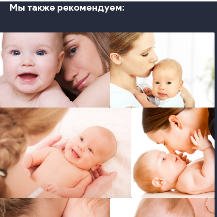
Мы также рекомендуем:
photo
photo
photo
photo