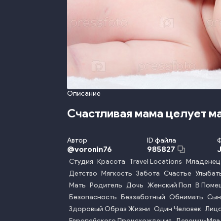
Описание
Счастливая мама целует 
Автор
ID файла
@
voronin76
985827
Студия
Красота
Travel Locations
Младенец
Детство
Мягкость
Забота
Счастье
Улыбат
Мать
Родитель
Дочь
Женский Пол
В Поме
Безопасность
Беззаботный
Обнимать
Сын
Здоровый Образ Жизни
Один Человек
Лицо
Европейского Происхождения
Девочки-Мл