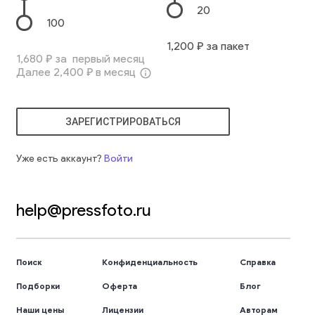
20
100
1,200
₽ за пакет
1,680
₽ за первый месяц
Далее
2,400
₽ в месяц
info_outline
ЗАРЕГИСТРИРОВАТЬСЯ
Уже есть аккаунт?
Войти
help@pressfoto.ru
Поиск
Конфиденциальность
Справка
Подборки
Оферта
Блог
Наши цены
Лицензии
Авторам