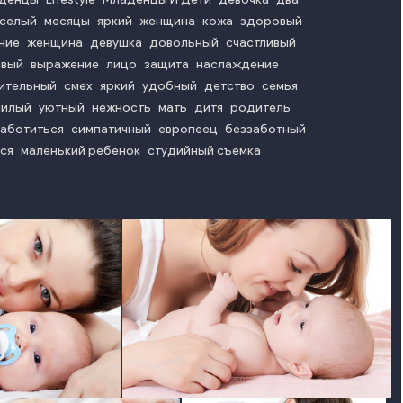
еселый
месяцы
яркий
женщина
кожа
здоровый
ние
женщина
девушка
довольный
счастливый
ивый
выражение
лицо
защита
наслаждение
ительный
смех
яркий
удобный
детство
семья
милый
уютный
нежность
мать
дитя
родитель
заботиться
симпатичный
европеец
беззаботный
ся
маленький ребенок
студийный съемка
o
photo