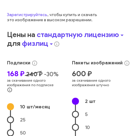
Зарегистрируйтесь
, чтобы купить и скачать
это
изображение
в высоком разрешении.
Цены на
стандартную лицензию
arrow_drop_down
для
физлиц
arrow_drop_down
info_outline
Подписки
Пакеты
изображений
info_outline
info_outline
168
₽
600
₽
240
₽
-
30
%
за скачивание одного
за скачивание одного
изображения по подписке
изображения штучно
info_outline
2
шт
10
шт/месяц
5
25
10
50