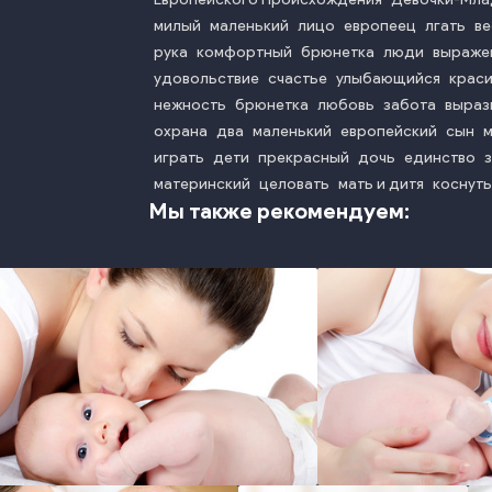
милый
маленький
лицо
европеец
лгать
в
рука
комфортный
брюнетка
люди
выраже
удовольствие
счастье
улыбающийся
крас
нежность
брюнетка
любовь
забота
выраз
охрана
два
маленький
европейский
сын
играть
дети
прекрасный
дочь
единство
материнский
целовать
мать и дитя
коснуть
Мы также рекомендуем:
photo
phot