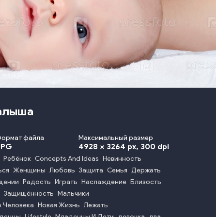
малыша
Формат файла
Максимальный размер
JPG
4928 x 3264 px
, 300 dpi
Ребёнок
Concepts And Ideas
Невинность
ься
Женщины
Любовь
Защита
Семья
Держать
щении
Радость
Играть
Наслаждение
Близость
Защищённость
Мальчики
 Человека
Новая Жизнь
Лежать
аденцы
Lifestyle
Младенцы И Дети
девочка
два