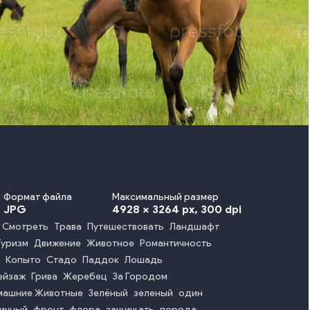
Формат файла
Максимальный размер
JPG
4928 x 3264 px
, 300 dpi
Смотреть
Трава
Путешествовать
Ландшафт
Туризм
Движение
Животное
Романтичность
Копыто
Стадо
Паддок
Лошадь
ейзаж
Грива
Жеребец
За Городом
машние Животные
Зелёный
зеленый
один
ичный
фронт
флора
защищать
порода