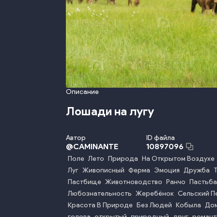
Описание
Лошади на лугу
Автор
ID файла
@
CAMINANTE
10897096
Поле
Лето
Природа
На Открытом Воздухе
Луг
Живописный
Ферма
Эмоция
Дружба
Пастбище
Животноводство
Ранчо
Пастьба
Любознательность
Жеребёнок
Сельский П
Красота В Природе
Без Людей
Кобыла
До
голова
открытый
природный
друг
романт