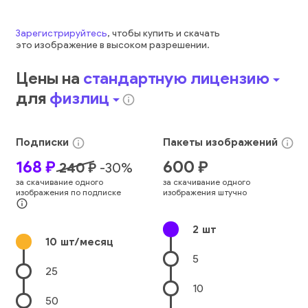
Зарегистрируйтесь
, чтобы купить и скачать
это
изображение
в высоком разрешении.
Цены на
стандартную лицензию
arrow_drop_down
для
физлиц
arrow_drop_down
info_outline
Подписки
Пакеты
изображений
info_outline
info_outline
168
₽
600
₽
240
₽
-
30
%
за скачивание одного
за скачивание одного
изображения по подписке
изображения штучно
info_outline
2
шт
10
шт/месяц
5
25
10
50