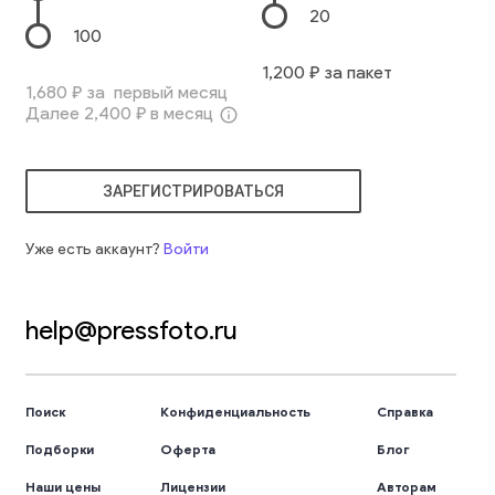
20
100
1,200
₽ за пакет
1,680
₽ за первый месяц
Далее
2,400
₽ в месяц
info_outline
ЗАРЕГИСТРИРОВАТЬСЯ
Уже есть аккаунт?
Войти
help@pressfoto.ru
Поиск
Конфиденциальность
Справка
Подборки
Оферта
Блог
Наши цены
Лицензии
Авторам