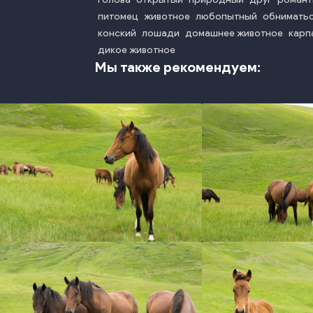
питомец
животное
любопытный
обнимать
конский
лошади
домашнее животное
карп
дикое животное
Мы также рекомендуем:
photo
phot