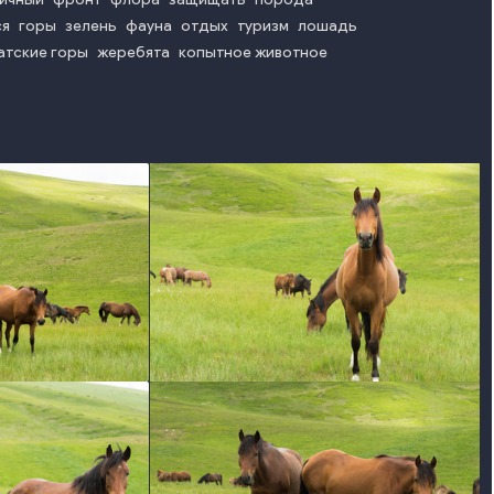
ся
горы
зелень
фауна
отдых
туризм
лошадь
атские горы
жеребята
копытное животное
o
photo