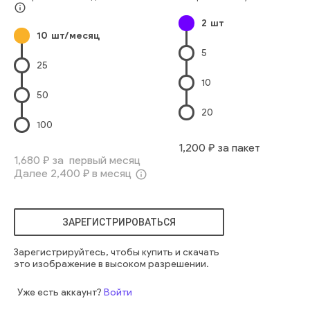
Сельское Хозяйство
Млекопитающее
Коричневый
info_outline
2
шт
маленький
нежность
животные
лошади
зеленая трава
10
шт/месяц
перьевая трава
мать и ребенок
привязанные ноги
5
25
10
50
20
100
1,200
₽ за пакет
1,680
₽ за первый месяц
Далее
2,400
₽ в месяц
info_outline
ЗАРЕГИСТРИРОВАТЬСЯ
Зарегистрируйтесь, чтобы купить и скачать
это изображение в высоком разрешении.
Уже есть аккаунт?
Войти