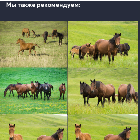
Мы также рекомендуем:
photo
photo
photo
photo