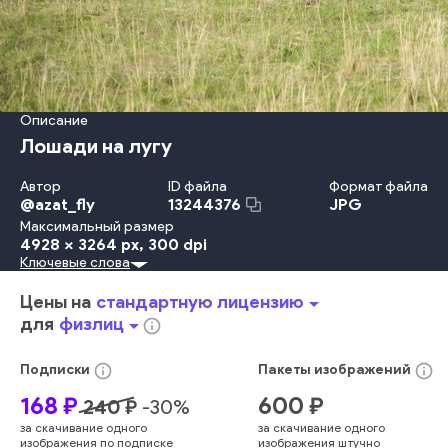
Описание
Лошади на лугу
Автор
ID файла
Формат файла
@
azat_fly
JPG
13244376
Максимальный размер
4928 x 3264 px
, 300 dpi
Ключевые слова
Поле
Лето
Природа
На Открытом Воздухе
Трава
Родитель
Ландшафт
Луг
Ферма
Животное
Хвост
Цены на
стандартную лицензию
arrow_drop_down
Равнина
Пастбище
Животноводство
Ранчо
Пастьба
для
физлиц
arrow_drop_down
info_outline
Стадо
Дикая Природа
Лошадь
Шерсть
Питомцы
Жеребёнок
Сельский Пейзаж
info_outline
info_outline
Подписки
Пакеты
изображений
Животные В Дикой Природе
Степь
Грива
Два Животных
168
₽
600
₽
240
₽
-
30
%
Жеребец
За Городом
Кобыла
Пасти
Группа Животных
за скачивание одного
за скачивание одного
Зелёный
Животные И Домашние Животные
изображения по подписке
изображения штучно