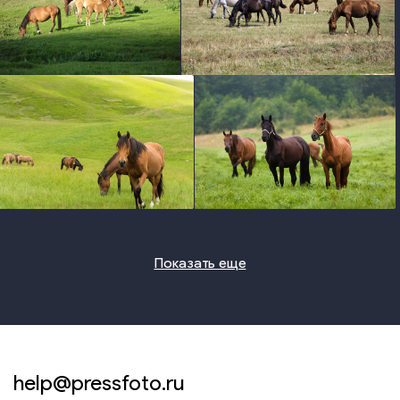
photo
photo
photo
photo
Показать еще
help@pressfoto.ru