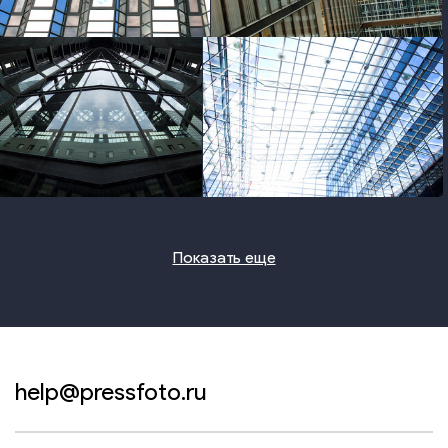
photo
photo
photo
photo
Показать еще
help@pressfoto.ru