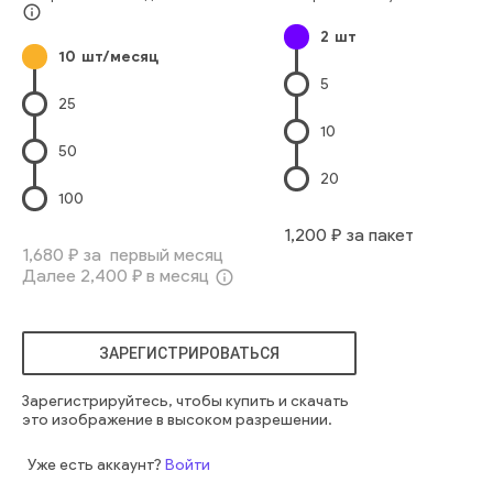
Геометрическая Форма
Архитектура И Здания
Стекло
info_outline
2
шт
Свет
Стена
голубой
яркий
современный
блестящий
10
шт/месяц
закрытый
интерьер
городской
внутри
смотреть
свет
5
вверх
стена
перспектива
геометрический
25
корпоративный
точка
публичный
линии
10
футуристический
исчезать
50
20
100
1,200
₽ за пакет
1,680
₽ за первый месяц
Далее
2,400
₽ в месяц
info_outline
ЗАРЕГИСТРИРОВАТЬСЯ
Зарегистрируйтесь, чтобы купить и скачать
это изображение в высоком разрешении.
Уже есть аккаунт?
Войти