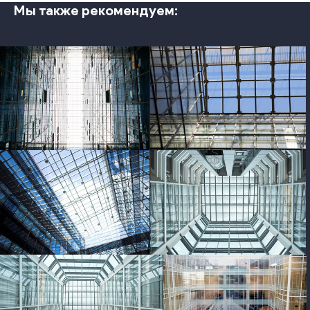
Мы также рекомендуем:
photo
photo
photo
photo