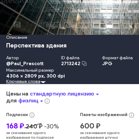
Описание
Перспектива здания
Автор
ID файла
Формат файла
@
Paul_Prescott
JPG
2713242
Максимальный размер
4306 x 2809 px
, 300 dpi
Ключевые слова
Металл
В Помещении
Небо
Дизайн
Офис
Крыша
Отражение
Форма Предмета
Узор
Сталь
Технология
Цены на
стандартную лицензию
arrow_drop_down
Строительство
Окно
Центр
Банк
Зеркало
Потолок
для
физлиц
arrow_drop_down
info_outline
Прозрачный
Фоновые Изображения
Аэропорт
Небоскрёб
Городское Место Действия
info_outline
info_outline
Подписки
Пакеты
изображений
Внешний Вид Здания
Структура Здания
Без Людей
168
₽
600
₽
240
₽
-
30
%
Городская Жизнь
Исчезающая Точка
Офисное Здание
за скачивание одного
за скачивание одного
Линейная Перспектива
Строительная Отрасль
изображения по подписке
изображения штучно