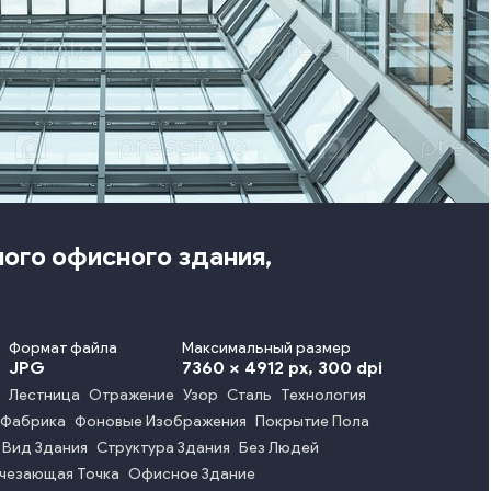
ого офисного здания,
Формат файла
Максимальный размер
JPG
7360 x 4912 px
, 300 dpi
Лестница
Отражение
Узор
Сталь
Технология
Фабрика
Фоновые Изображения
Покрытие Пола
 Вид Здания
Структура Здания
Без Людей
чезающая Точка
Офисное Здание