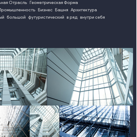
ьная Отрасль
Геометрическая Форма
Промышленность
Бизнес
Башня
Архитектура
ый
большой
футуристический
в ряд
внутри себя
photo
photo