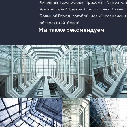
Линейная Перспектива
Прихожая
Строител
Архитектура И Здания
Стекло
Свет
Стена
Большой Город
голубой
новый
современн
абстрактный
белый
Мы также рекомендуем:
photo