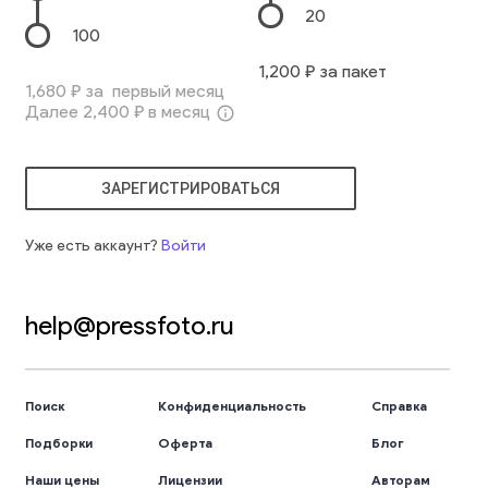
20
100
1,200
₽ за пакет
1,680
₽ за первый месяц
Далее
2,400
₽ в месяц
info_outline
ЗАРЕГИСТРИРОВАТЬСЯ
Уже есть аккаунт?
Войти
help@pressfoto.ru
Поиск
Конфиденциальность
Справка
Подборки
Оферта
Блог
Наши цены
Лицензии
Авторам