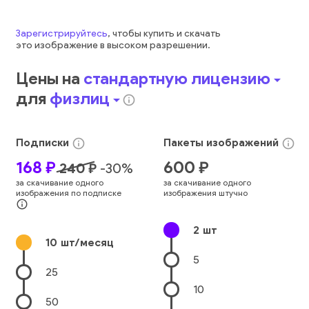
Зарегистрируйтесь
, чтобы купить и скачать
это
изображение
в высоком разрешении.
Цены на
стандартную лицензию
arrow_drop_down
для
физлиц
arrow_drop_down
info_outline
Подписки
Пакеты
изображений
info_outline
info_outline
168
₽
600
₽
240
₽
-
30
%
за скачивание одного
за скачивание одного
изображения по подписке
изображения штучно
info_outline
2
шт
10
шт/месяц
5
25
10
50