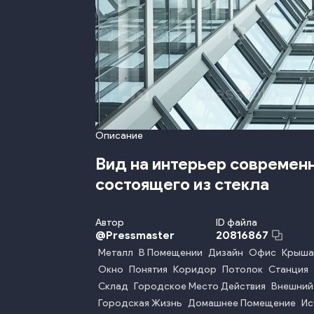
Описание
Вид на интерьер современн
состоящего из стекла
Автор
ID файла
@
Pressmaster
20816867
Металл
В Помещении
Дизайн
Офис
Крыша
Окно
Понятия
Коридор
Потолок
Станция
Склад
Городское Место Действия
Внешний
Городская Жизнь
Домашнее Помещение
Ис