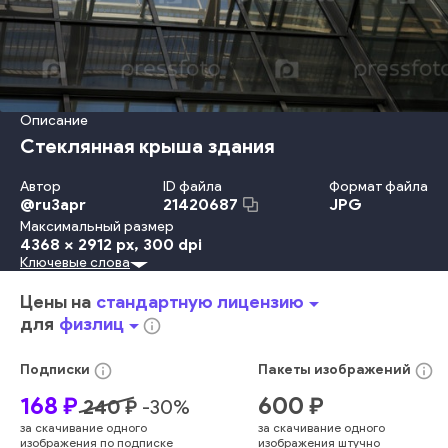
Описание
Стеклянная крыша здания
Автор
ID файла
Формат файла
@
ru3apr
JPG
21420687
Максимальный размер
4368 x 2912 px
, 300 dpi
Ключевые слова
Металл
День
Небо
Крыша
Форма Предмета
Узор
Сталь
Обрамление
Главный Офис
Окно
Угол
Цены на
стандартную лицензию
arrow_drop_down
Угол - Место Пересечения Предметов
Небоскрёб
для
физлиц
arrow_drop_down
info_outline
В Сеточку
Архитектура
голубой
современный
дом
внутри
горизонт
смотреть
геометрический
info_outline
info_outline
Подписки
Пакеты
изображений
архитектурный
квадрат
угасание
футуристический
168
₽
600
₽
240
₽
-
30
%
сетка
здание
абстрактный
стекло
за скачивание одного
за скачивание одного
изображения по подписке
изображения штучно