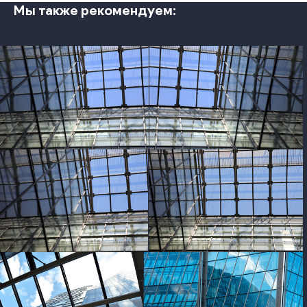
Мы также рекомендуем:
photo
photo
photo
photo