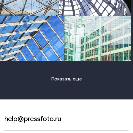
photo
photo
photo
photo
Показать еще
help@pressfoto.ru