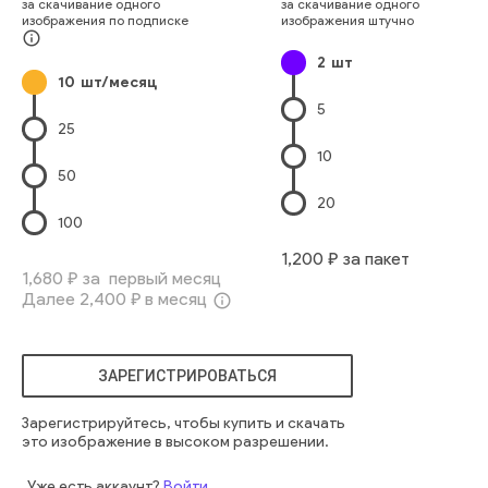
за скачивание одного
за скачивание одного
Внешний Вид Здания
Структура Здания
Без Людей
изображения по подписке
изображения штучно
Городская Жизнь
Исчезающая Точка
Офисное Здание
info_outline
2
шт
Центр Города
Строительная Отрасль
10
шт/месяц
Геометрическая Форма
Архитектура И Здания
Стекло
5
Свет
Стена
Высокий
голубой
крупный план
яркий
25
современный
закрытый
интерьер
городской
внутри
10
свет
металлический
вверх
стена
перспектива
50
геометрический
современный
компания
архитектура
20
помещение
конструкция
стеклянный
здание
строить
100
торговля
лампа
абстракция
футуристический
крыша
1,200
₽ за пакет
экспозиция
перспектива
стекло
прозрачный
1,680
₽ за первый месяц
Далее
2,400
₽ в месяц
геометрический
потолок
внутри
застекленный
info_outline
бизнес-центр
ЗАРЕГИСТРИРОВАТЬСЯ
Зарегистрируйтесь, чтобы купить и скачать
это изображение в высоком разрешении.
Уже есть аккаунт?
Войти