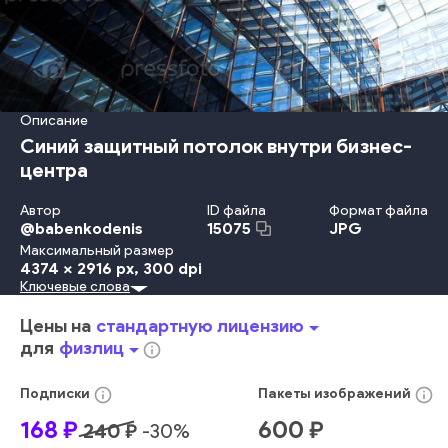
Описание
Синий защитный потолок внутри бизнес-
центра
Автор
ID файла
Формат файла
@
babenkodenis
JPG
15075
Максимальный размер
4374 x 2916 px
, 300 dpi
Ключевые слова
Металл
Защита
В Помещении
Небо
Дизайн
Офис
Крыша
Отражение
Форма Предмета
Узор
Сталь
Цены на
стандартную лицензию
arrow_drop_down
Обрамление
Финансы
Строительство
Окно
Центр
для
физлиц
arrow_drop_down
info_outline
Зеркало
Потолок
Широкий
Прозрачный
Фоновые Изображения
Фасад
info_outline
info_outline
Подписки
Пакеты
изображений
Угол - Место Пересечения Предметов
Небоскрёб
168
₽
600
₽
240
₽
-
30
%
Шотландка
Выставка
Городское Место Действия