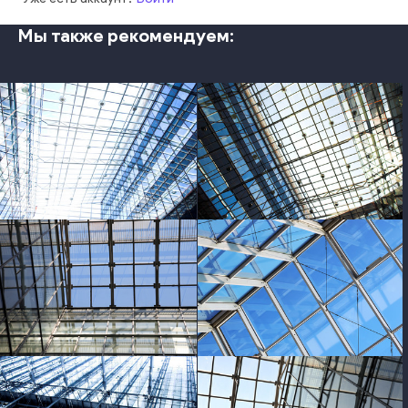
Мы также рекомендуем:
photo
photo
photo
photo