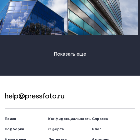
photo
photo
Показать еще
help@pressfoto.ru
Поиск
Конфиденциальность
Справка
Подборки
Оферта
Блог
Наши цены
Лицензии
Авторам