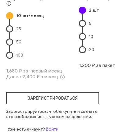
Офисное Здание
Торговый Центр
info_outline
2
шт
Строительная Отрасль
Геометрическая Форма
10
шт/месяц
Архитектура И Здания
Стекло
Стена
Высокий
сцена
5
современный
одежда
закрытый
интерьер
городской
25
внутри
этаж
смотреть
холл
лестница
торговля
10
коммерческий
архитектура
интерьер
дисплей
магазин
50
торговый центр
покупатель
проход
торговля
20
развлекательно досуговое заведение
100
торговое помещение
1,200
₽ за пакет
1,680
₽ за первый месяц
Далее
2,400
₽ в месяц
info_outline
ЗАРЕГИСТРИРОВАТЬСЯ
Зарегистрируйтесь, чтобы купить и скачать
это изображение в высоком разрешении.
Уже есть аккаунт?
Войти