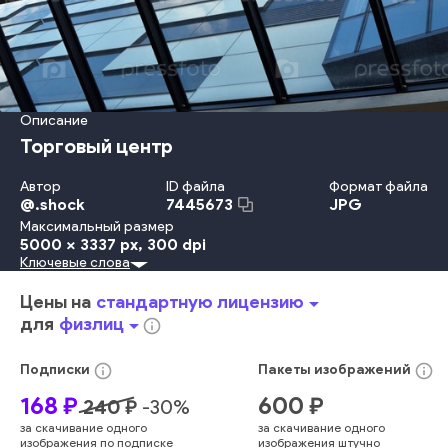
Описание
Торговый центр
Автор
ID файла
Формат файла
@
.shock
JPG
7445673
Максимальный размер
5000 x 3337 px
, 300 dpi
Ключевые слова
Одежда
Стиль
Travel Locations
Путешествовать
Ходьба
Роскошь
В Помещении
Небо
Дизайн
Офис
Цены на
стандартную лицензию
arrow_drop_down
Толпа
Отражение
Сталь
Рынок
Распродажа
Окно
для
физлиц
arrow_drop_down
info_outline
Клиент
Центр
Экономика
Купите
Ходьба По Магазинам
Магазин
Розничная Торговля
Фоновые Изображения
info_outline
info_outline
Подписки
Пакеты
изображений
Эскалатор
Выход
Раш
Товар
Фасад
Небоскрёб
168
₽
600
₽
240
₽
-
30
%
Городское Место Действия
Внешний Вид Здания
за скачивание одного
за скачивание одного
Структура Здания
Без Людей
Городская Жизнь
изображения по подписке
изображения штучно