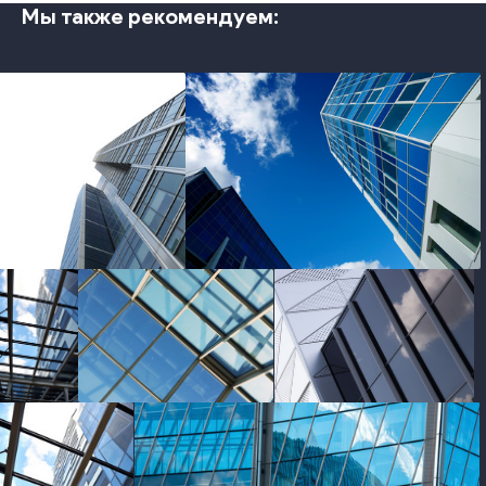
Мы также рекомендуем:
photo
photo
photo
photo
photo