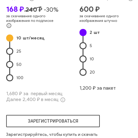
Малыш
Сын
Взаимосвязь
Мужской Пол
Мальчики
168
₽
600
₽
240
₽
-
30
%
Место Для Текста
Часть
Два Человека
Обычные Люди
за скачивание одного
за скачивание одного
Новая Жизнь
Домашний Быт
изображения по подписке
изображения штучно
Европейского Происхождения
Мальчики-Младенцы
info_outline
2
шт
Один Родитель
Положительная Эмоция
10
шт/месяц
Девочки-Младенцы
Красивые Люди
Портрет
Люди
5
милый
маленький
крупный план
веселый
ласковый
25
красивый
10
50
20
100
1,200
₽ за пакет
1,680
₽ за первый месяц
Далее
2,400
₽ в месяц
info_outline
ЗАРЕГИСТРИРОВАТЬСЯ
Зарегистрируйтесь, чтобы купить и скачать