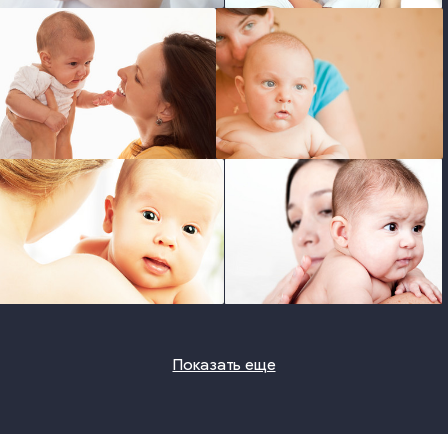
photo
photo
photo
photo
Показать еще