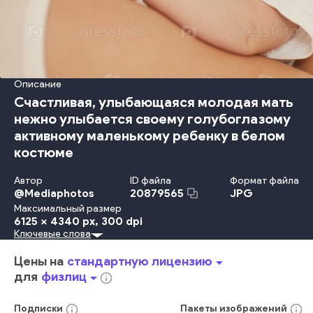
Описание
Счастливая, улыбающаяся молодая мать
нежно улыбается своему голубоглазому
активному маленькому ребенку в белом
костюме
Автор
ID файла
Формат файла
@
Mediaphotos
JPG
20879565
Максимальный размер
6125 x 4340 px
, 300 dpi
Ключевые слова
Красота
Младенец
Ребёнок
Невинность
Детство
Забота
Счастье
Потомок
Взрослый
Улыбаться
Цены на
стандартную лицензию
arrow_drop_down
Женщины
Смотреть
Образ Жизни
Любовь
Семья
для
физлиц
arrow_drop_down
info_outline
Держать
Мать
Родитель
Женский Пол
В Помещении
Интерьер Дома
Молодой Возраст
Сидеть
Близость
info_outline
info_outline
Подписки
Пакеты
изображений