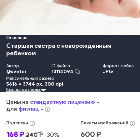
Описание
Старшая сестра с новорожденным
ребенком
Автор
ID файла
Формат файла
@
sveter
JPG
13114094
Максимальный размер
5616 x 3744 px
, 300 dpi
Ключевые слова
Красота
Travel Locations
Младенец
Ребёнок
Невинность
Детство
Забота
Счастье
Веселье
Цены на
стандартную лицензию
arrow_drop_down
Улыбаться
Женщины
Смотреть
Образ Жизни
Любовь
для
физлиц
arrow_drop_down
info_outline
Семья
Держать
Мать
Родитель
Женский Пол
Радость
Сестра
Близость
Малыш
Кровать
Мальчики
info_outline
info_outline
Подписки
Пакеты
изображений
Здоровый Образ Жизни
Один Человек
Лицо Человека
168
₽
600
₽
240
₽
-
30
%
Выражение Лица
Новая Жизнь