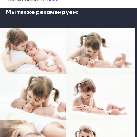
Мы также рекомендуем:
photo
photo
photo
photo