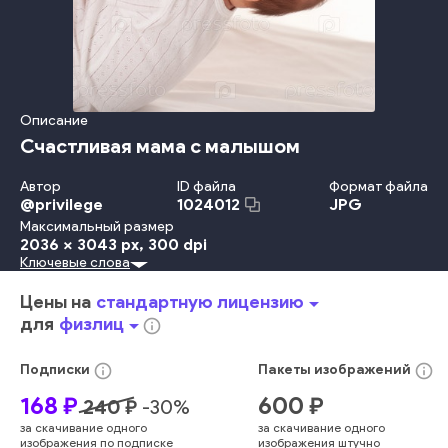
Описание
Счастливая мама с малышом
Автор
ID файла
Формат файла
@
privilege
JPG
1024012
Максимальный размер
2036 x 3043 px
, 300 dpi
Ключевые слова
Белый Фон
Студия
Красота
Travel Locations
Младенец
Ребёнок
Concepts And Ideas
Невинность
Детство
Цены на
стандартную лицензию
arrow_drop_down
Забота
Счастье
Потомок
Изолированный
Веселье
для
физлиц
arrow_drop_down
info_outline
Взрослый
Улыбаться
Женщины
Смотреть
Образ Жизни
Отдыхать
Девочки
Любовь
Защита
Семья
Держать
info_outline
info_outline
Подписки
Пакеты
изображений
Мать
Родитель
Дочь
Женский Пол
Радость
Собирать
168
₽
600
₽
240
₽
-
30
%
Дружба
Пальма
Близость
Масштаб
Обнимать
Сын
за скачивание одного
за скачивание одного
Любящий
Взаимосвязь
Космос
Длина
Мальчики
изображения по подписке
изображения штучно