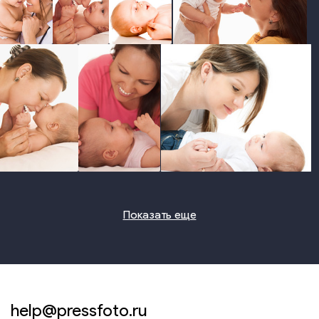
photo
photo
photo
photo
photo
photo
photo
Показать еще
help@pressfoto.ru