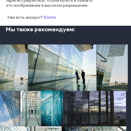
Зарегистрируйтесь, чтобы купить и скачать
это изображение в высоком разрешении.
Уже есть аккаунт?
Войти
Мы также рекомендуем:
photo
photo
photo
photo
photo
photo
photo