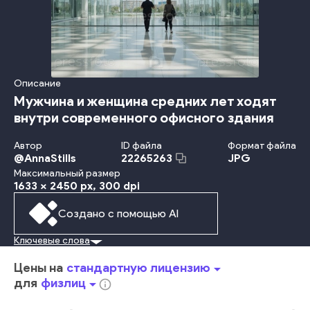
Описание
Мужчина и женщина средних лет ходят
внутри современного офисного здания
Автор
ID файла
Формат файла
@
AnnaStills
JPG
22265263
Максимальный размер
1633 x 2450 px
, 300 dpi
Создано с помощью AI
Ключевые слова
Взрослый
Успех
В Помещении
Рост
Офис
Городской Ландшафт - Большой Город
Отражение
Цены на
стандартную лицензию
arrow_drop_down
Взаимодействие
Руководство
Стратегия
Партнёрство
для
физлиц
arrow_drop_down
info_outline
Встреча
Предприниматель
Профессия
Коллега В Офисе
Обсуждение
Новшество
Ворота Вратаря
Бизнес