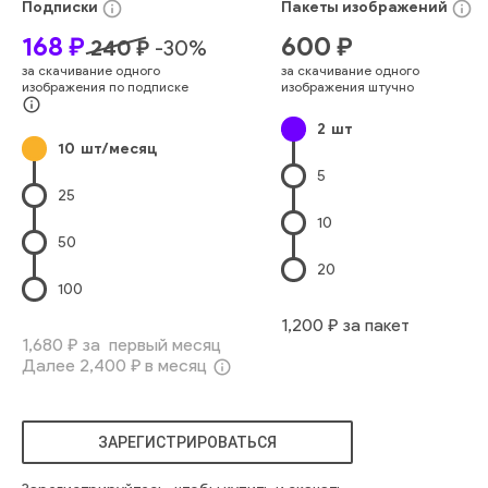
info_outline
info_outline
Подписки
Пакеты
изображений
человек
европеец
профессиональный
работа
ходить
168
₽
600
₽
240
₽
-
30
%
городской
работа
карьера
корпоративный
за скачивание одного
за скачивание одного
исполнительный
разговор
компания
профессия
изображения по подписке
изображения штучно
сотрудничество
дневной свет
будущее
стремление
info_outline
2
шт
рабочее пространство
современная архитектура
10
шт/месяц
средний возраст
большое окно
стеклянное здание
5
коммерческое пространство
высокий потолок
женщина
25
10
50
20
100
1,200
₽ за пакет
1,680
₽ за первый месяц
Далее
2,400
₽ в месяц
info_outline
ЗАРЕГИСТРИРОВАТЬСЯ