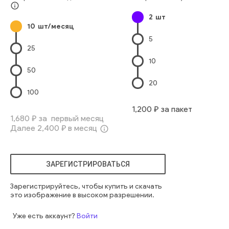
корпоративный
деталь
окна
вертикальный
info_outline
2
шт
структурный
стремиться
отражающий
онтарио
оттава
10
шт/месяц
5
25
10
50
20
100
1,200
₽ за пакет
1,680
₽ за первый месяц
Далее
2,400
₽ в месяц
info_outline
ЗАРЕГИСТРИРОВАТЬСЯ
Зарегистрируйтесь, чтобы купить и скачать
это изображение в высоком разрешении.
Уже есть аккаунт?
Войти