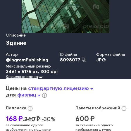
Описание
Здание
Автор
ID файла
Формат файла
@
IngramPublishing
JPG
8098077
Максимальный размер
3461 x 5175 px
, 300 dpi
Ключевые слова
В Помещении
Офис
Отражение
Узор
Сталь
Сила
Окно
Инженерия
Потолок
Фоновые Изображения
Фасад
Цены на
стандартную лицензию
arrow_drop_down
Небоскрёб
Канада
Городское Место Действия
для
физлиц
arrow_drop_down
info_outline
Внешний Вид Здания
Структура Здания
Без Людей
Городская Жизнь
Офисное Здание
Центр Города
info_outline
info_outline
Подписки
Пакеты
изображений
Строительная Отрасль
Геометрическая Форма
168
₽
600
₽
240
₽
-
30
%
Архитектура И Здания
Стекло
Свет
Стена
Высокий
за скачивание одного
за скачивание одного
цвет
зеленый
цвет
перспектива
торговля
изображения по подписке
изображения штучно