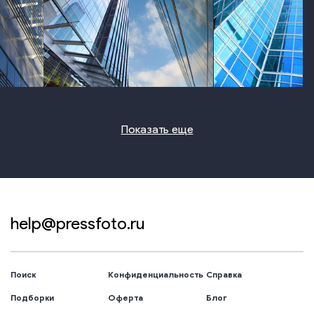
photo
photo
photo
photo
Показать еще
help@pressfoto.ru
Поиск
Конфиденциальность
Справка
Подборки
Оферта
Блог