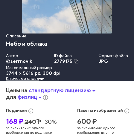
Описание
Небо и облака
Автор
ID файла
Формат файла
@
serrnovik
JPG
2779175
Максимальный размер
3744 x 5616 px
, 300 dpi
Ключевые слова
На Открытом Воздухе
Небо
Солнечный Свет
Дизайн
Офис
Отражение
Форма Предмета
Узор
Сталь
Цены на
стандартную лицензию
arrow_drop_down
Технология
Окно
Зеркало
Фасад
Небоскрёб
для
физлиц
arrow_drop_down
info_outline
Городское Место Действия
Внешний Вид Здания
Структура Здания
Без Людей
Офисное Здание
info_outline
info_outline
Подписки
Пакеты
изображений
Строительная Отрасль
Стекло
Облако
Высокий
168
₽
600
₽
240
₽
-
30
%
голубой
сцена
современный
блестящий
городской
за скачивание одного
за скачивание одного
облако
центр города
внешний вид
высокий
изображения по подписке
изображения штучно