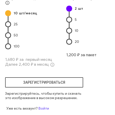
перспектива
корпоративный
небо
высокий
пейзаж
info_outline
2
шт
10
шт/месяц
5
25
10
50
20
100
1,200
₽ за пакет
1,680
₽ за первый месяц
Далее
2,400
₽ в месяц
info_outline
ЗАРЕГИСТРИРОВАТЬСЯ
Зарегистрируйтесь, чтобы купить и скачать
это изображение в высоком разрешении.
Уже есть аккаунт?
Войти