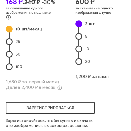
168
₽
600
₽
240
₽
-
30
%
профессиональный
работа
городской
работа
карьера
за скачивание одного
за скачивание одного
корпоративный
формальный
переговоры
изображения по подписке
изображения штучно
исполнительный
разговор
сеть
профессия
info_outline
2
шт
сотрудничество
будущее
рабочее пространство
10
шт/месяц
современная архитектура
средний возраст
5
25
10
50
20
100
1,200
₽ за пакет
1,680
₽ за первый месяц
Далее
2,400
₽ в месяц
info_outline
ЗАРЕГИСТРИРОВАТЬСЯ
Зарегистрируйтесь, чтобы купить и скачать
это изображение в высоком разрешении.