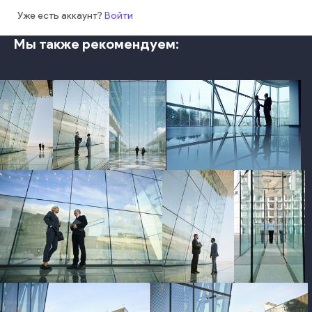
Уже есть аккаунт?
Войти
Мы также рекомендуем:
photo
photo
photo
photo
photo
photo
photo