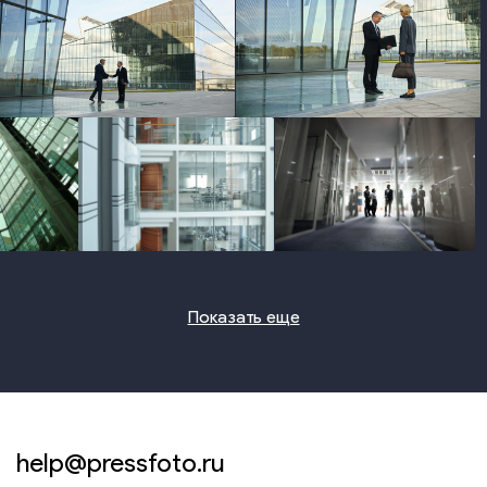
photo
photo
photo
photo
photo
Показать еще
help@pressfoto.ru