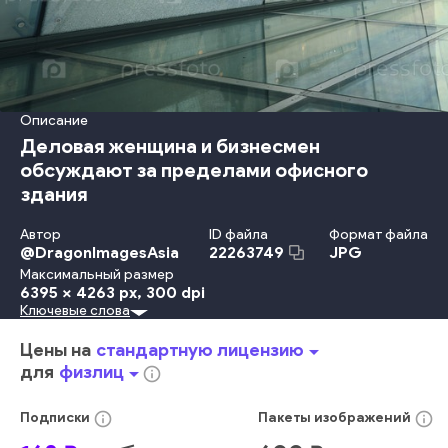
Описание
Деловая женщина и бизнесмен
обсуждают за пределами офисного
здания
Автор
ID файла
Формат файла
@
DragonImagesAsia
JPG
22263749
Максимальный размер
6395 x 4263 px
, 300 dpi
Ключевые слова
Успех
Офис
Городской Ландшафт - Большой Город
Отражение
Взаимодействие
Руководство
Стратегия
Цены на
стандартную лицензию
arrow_drop_down
Партнёрство
Общение
Предприниматель
Профессия
для
физлиц
arrow_drop_down
info_outline
Коллега В Офисе
Планирование
Обсуждение
Новшество
Место Для Текста
Бизнес
Большой Город
info_outline
info_outline
Подписки
Пакеты
изображений
европеец
женщина
открытый
мужчина