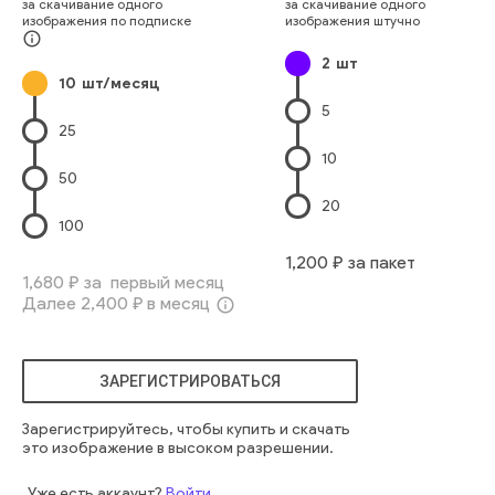
за скачивание одного
за скачивание одного
дикая утка
десять шань
горное озеро
изображения по подписке
изображения штучно
пустынный пейзаж
дикие птицы
горы тянь-шань
info_outline
2
шт
птицы в полете
снежные горы
пешеходные экскурсии
10
шт/месяц
красивый
белый
озеро иссык-куль
кыргызская природа
5
озера киргизии
25
10
50
20
100
1,200
₽ за пакет
1,680
₽ за первый месяц
Далее
2,400
₽ в месяц
info_outline
ЗАРЕГИСТРИРОВАТЬСЯ
Зарегистрируйтесь, чтобы купить и скачать
это изображение в высоком разрешении.
Уже есть аккаунт?
Войти