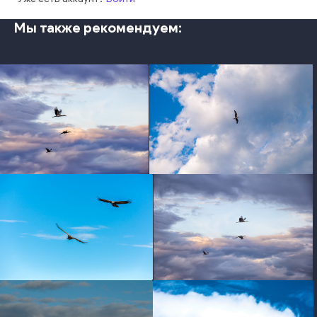
Мы также рекомендуем:
photo
photo
photo
photo