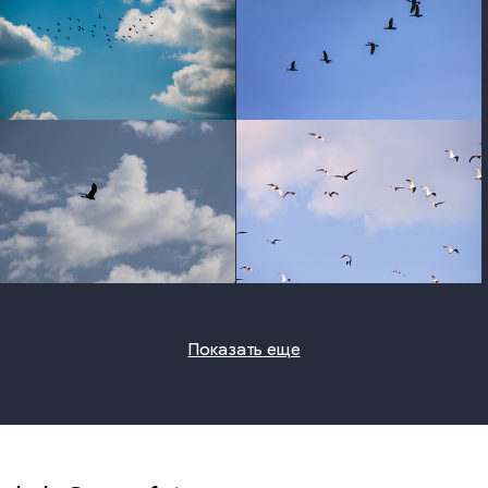
photo
photo
photo
photo
Показать еще