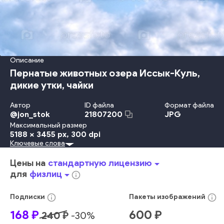
Описание
Пернатые животных озера Иссык-Куль,
дикие утки, чайки
Автор
ID файла
Формат файла
@
jon_stok
JPG
21807200
Максимальный размер
5188 x 3455 px
, 300 dpi
Ключевые слова
Лето
Природа
Путешествовать
День
Ландшафт
Туризм
Море
Приветствовать
Животное
Воздух
Цены на
стандартную лицензию
arrow_drop_down
Закат Солнца
Дикая Природа
Дождь
Птица
Азия
для
физлиц
arrow_drop_down
info_outline
Птицы
Чайка
Киргизия
Центральная Азия
Горный Перевал
Знак
Предыстория
голубой
облака
info_outline
info_outline
Подписки
Пакеты
изображений
облако
концепция
волны
дикий
флора
самолет
168
₽
600
₽
240
₽
-
30
%
пустыня
проход
фауна
поход
горный пейзаж