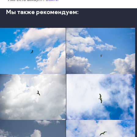
Мы также рекомендуем:
photo
photo
photo
photo