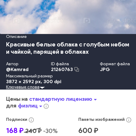
Описание
Красивые белые облака с голубым небом
и чайкой, парящей в облаках
Автор
ID файла
Формат файла
@
Kamrad
JPG
21260763
Максимальный размер
3872 x 2592 px
, 300 dpi
Ключевые слова
Красота
Лето
Природа
На Открытом Воздухе
День
Небо
Ландшафт
Солнечный Свет
Свобода
Цены на
стандартную лицензию
arrow_drop_down
Окружающая Среда
Облачный Пейзаж
Время Года
для
физлиц
arrow_drop_down
info_outline
Весна
Узор
Климат
Обои
Воздух
Рай
Ветер
Фон
Космос
Метеорология
Атмосфера События
info_outline
info_outline
Подписки
Пакеты
изображений
Стратосфера
Погода
Предыстория
цвет
голубой
168
₽
600
₽
240
₽
-
30
%
яркий
сцена
открытый
облака
природный
облако