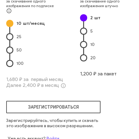
за скачивание одного
за скачивание одного
высокий
смотреть
свет
ясный
вибрирующий
пушистый
изображения по подписке
изображения штучно
облачный
живописный
дневной свет
идиллический
info_outline
2
шт
кумулус
озон
красивый
абстрактный
солнечный
белый
10
шт/месяц
5
25
10
50
20
100
1,200
₽ за пакет
1,680
₽ за первый месяц
Далее
2,400
₽ в месяц
info_outline
ЗАРЕГИСТРИРОВАТЬСЯ
Зарегистрируйтесь, чтобы купить и скачать
это изображение в высоком разрешении.
Уже есть аккаунт?
Войти