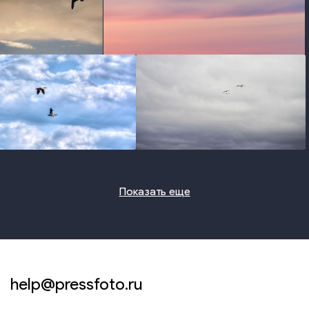
photo
photo
photo
photo
Показать еще
help@pressfoto.ru