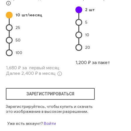
Предыстория
цвет
голубой
перья
открытый
облака
info_outline
2
шт
высокий
смотреть
дикий
парящий
место обитания
10
шт/месяц
полет
большой
крыло
корм
фауна
группа
стадо
5
мигрирующий
отличительный
виды
мужчины
миграция
25
плющ
в полете
красивый
10
50
20
100
1,200
₽ за пакет
1,680
₽ за первый месяц
Далее
2,400
₽ в месяц
info_outline
ЗАРЕГИСТРИРОВАТЬСЯ
Зарегистрируйтесь, чтобы купить и скачать
это изображение в высоком разрешении.
Уже есть аккаунт?
Войти