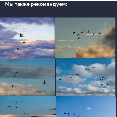
Мы также рекомендуем:
photo
photo
photo
photo