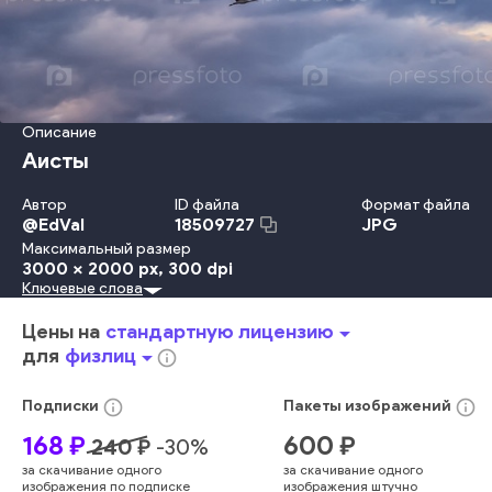
Описание
Аисты
Автор
ID файла
Формат файла
@
EdVal
JPG
18509727
Максимальный размер
3000 x 2000 px
, 300 dpi
Ключевые слова
Красота
Лето
Природа
На Открытом Воздухе
Падение
Осень
Путешествовать
Небо
Ландшафт
Свобода
Цены на
стандартную лицензию
arrow_drop_down
Окружающая Среда
Облачный Пейзаж
Время Года
для
физлиц
arrow_drop_down
info_outline
Группа
Силуэт
Животное
Воздух
Летать
Фон
Плоский
Экосистема
Дикая Природа
Фоновые Изображения
info_outline
info_outline
Подписки
Пакеты
изображений
Птица
Клюв
Муха
Аист
Птицы
Чайка
168
₽
600
₽
240
₽
-
30
%
Животные В Дикой Природе
Птичья Стая
за скачивание одного
за скачивание одного
Группа Животных
Крыло Животного
Облако
изображения по подписке
изображения штучно