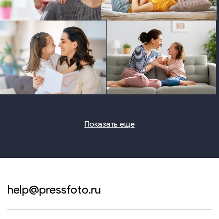
photo
photo
photo
photo
Показать еще
help@pressfoto.ru