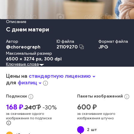
Описание
С днем матери
Автор
ID файла
Формат файла
@
choreograph
JPG
21109270
Максимальный размер
6500 x 3274 px
, 300 dpi
Ключевые слова
Красота
Travel Locations
Младенец
Ребёнок
Детство
Счастье
Веселье
Улыбаться
Любовь
Семья
Праздник
Цены на
стандартную лицензию
arrow_drop_down
День
Мать
Родитель
Дочь
Весна
Неожиданность
для
физлиц
arrow_drop_down
info_outline
Подарок
Почтовая Открытка
День Рождения
Давать
Портрет
Празднование
девочка
европеец
женщина
info_outline
info_outline
Подписки
Пакеты
изображений
счастливый
случайный
дом
закрытый
комната
мама
168
₽
600
₽
240
₽
-
30
%
материнство
жить
концепция
сердце
карточка
за скачивание одного
за скачивание одного
смеяться
присутствующий
ребенок
обнимать
мама
изображения по подписке
изображения штучно
объятия
кандо
подлинный
красивый
женщина
info_outline
2
шт
молодой