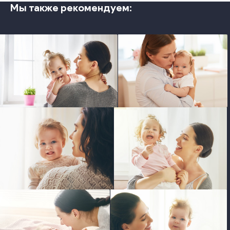
Мы также рекомендуем:
photo
photo
photo
photo