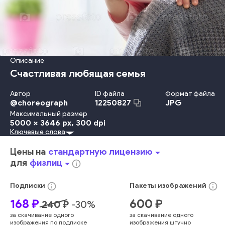
Описание
Счастливая любящая семья
Автор
ID файла
Формат файла
@
choreograph
JPG
12250827
Максимальный размер
5000 x 3646 px
, 300 dpi
Ключевые слова
Красота
Travel Locations
Младенец
Ребёнок
Невинность
Детство
Забота
Счастье
Потомок
Веселье
Цены на
стандартную лицензию
arrow_drop_down
Взрослый
Улыбаться
Женщины
Смотреть
Образ Жизни
для
физлиц
arrow_drop_down
info_outline
Девочки
Любовь
Семья
Держать
День
Мать
Родитель
Дочь
Женский Пол
В Помещении
Радость
info_outline
info_outline
Подписки
Пакеты
изображений
Интерьер Дома
Молодой Возраст
Играть
Наслаждение
168
₽
600
₽
240
₽
-
30
%
Близость
Обнимать
Малыш
Любящий
Взаимосвязь
за скачивание одного
за скачивание одного
Кровать
Спальня
Домашнее Помещение
Два Человека
изображения по подписке
изображения штучно