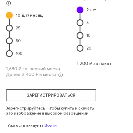
Домашний Быт
Повседневная Одежда
info_outline
2
шт
Европейского Происхождения
Семья С Одним Ребёнком
10
шт/месяц
Один Родитель
Положительная Эмоция
5
Девочки-Младенцы
Мать-Одиночка
девочка
милый
25
маленький
европеец
маленький
веселый
женщина
10
довольно
счастливый
здоровый
комната
50
привлекательный
мама
радостный
милый
смеяться
20
смешно
очаровательный
ребенок
обнимать
100
воспитание детей
звучит
мама
1,200
₽ за пакет
1,680
₽ за первый месяц
Далее
2,400
₽ в месяц
info_outline
ЗАРЕГИСТРИРОВАТЬСЯ
Зарегистрируйтесь, чтобы купить и скачать
это изображение в высоком разрешении.
Уже есть аккаунт?
Войти