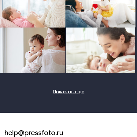
photo
photo
photo
photo
Показать еще
help@pressfoto.ru