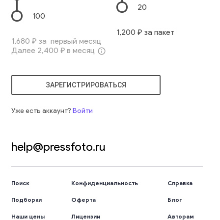
20
100
1,200
₽ за пакет
1,680
₽ за первый месяц
Далее
2,400
₽ в месяц
info_outline
ЗАРЕГИСТРИРОВАТЬСЯ
Уже есть аккаунт?
Войти
help@pressfoto.ru
Поиск
Конфиденциальность
Справка
Подборки
Оферта
Блог
Наши цены
Лицензии
Авторам