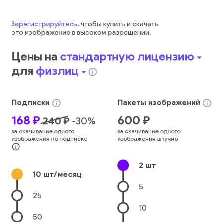
Зарегистрируйтесь
, чтобы купить и скачать
это
изображение
в высоком разрешении.
Цены на
стандартную лицензию
arrow_drop_down
для
физлиц
arrow_drop_down
info_outline
Подписки
Пакеты
изображений
info_outline
info_outline
168
₽
600
₽
240
₽
-
30
%
за скачивание одного
за скачивание одного
изображения по подписке
изображения штучно
info_outline
2
шт
10
шт/месяц
5
25
10
50