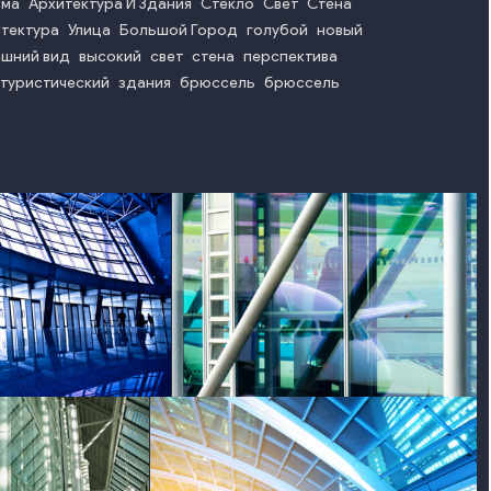
рма
Архитектура И Здания
Стекло
Свет
Стена
тектура
Улица
Большой Город
голубой
новый
ешний вид
высокий
свет
стена
перспектива
туристический
здания
брюссель
брюссель
o
photo