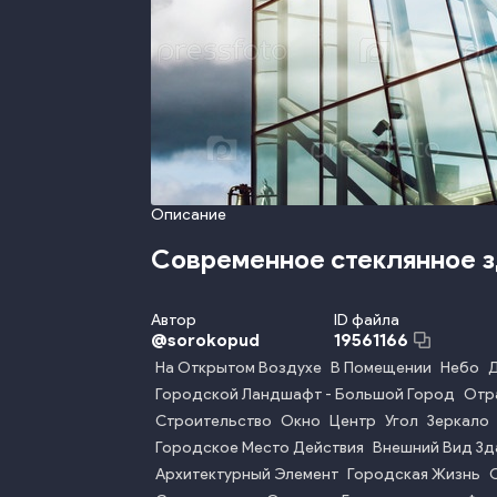
Описание
Современное стеклянное 
Автор
ID файла
@
sorokopud
19561166
На Открытом Воздухе
В Помещении
Небо
Городской Ландшафт - Большой Город
Отр
Строительство
Окно
Центр
Угол
Зеркало
Городское Место Действия
Внешний Вид Зд
Архитектурный Элемент
Городская Жизнь