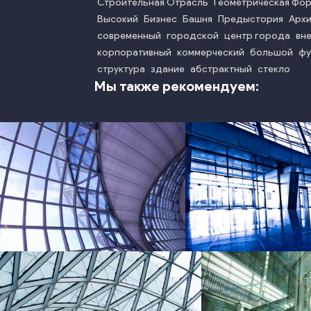
Строительная Отрасль
Геометрическая Фо
Высокий
Бизнес
Башня
Предыстория
Архи
современный
городской
центр города
вн
корпоративный
коммерческий
большой
фу
структура
здание
абстрактный
стекло
Мы также рекомендуем:
photo
phot