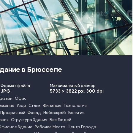
здание в Брюсселе
Формат файла
Максимальный размер
JPG
5733 x 3822 px
, 300 dpi
Дизайн
Офис
ажение
Узор
Сталь
Финансы
Технология
Прозрачный
Фасад
Небоскрёб
Бельгия
ания
Структура Здания
Без Людей
Офисное Здание
Рабочее Место
Центр Города