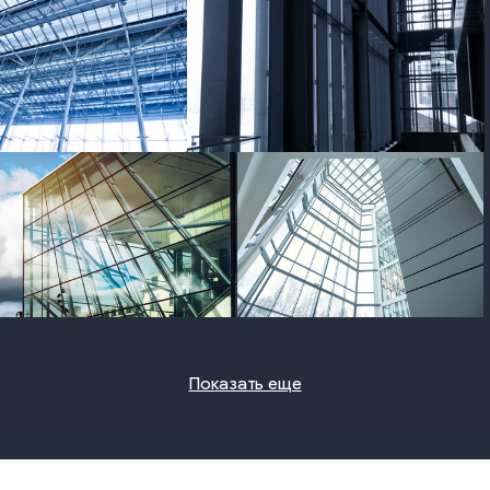
photo
photo
photo
photo
Показать еще