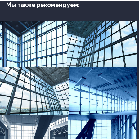
Мы также рекомендуем:
photo
photo
photo
photo