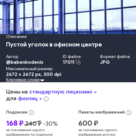
Описание
Пустой уголок в офисном центре
Автор
ID файла
Формат файла
@
babenkodenis
JPG
17011
Максимальный размер
2672 x 2672 px
, 300 dpi
Ключевые слова
Металл
Защита
Дом
Перевозка
В Помещении
Небо
Офис
Крыша
Вестибюль
Отражение
Сталь
Цены на
стандартную лицензию
arrow_drop_down
Строительство
Окно
Зеркало
Коридор
Потолок
для
физлиц
arrow_drop_down
info_outline
Станция
Широкий
Блокировать
Прозрачный
Фоновые Изображения
Аэропорт
info_outline
info_outline
Подписки
Пакеты
изображений
Угол - Место Пересечения Предметов
Район
Ворота
168
₽
600
₽
240
₽
-
30
%
Покрытие Пола
Москва
Выставка
за скачивание одного
за скачивание одного
Городское Место Действия
Внешний Вид Здания
изображения по подписке
изображения штучно