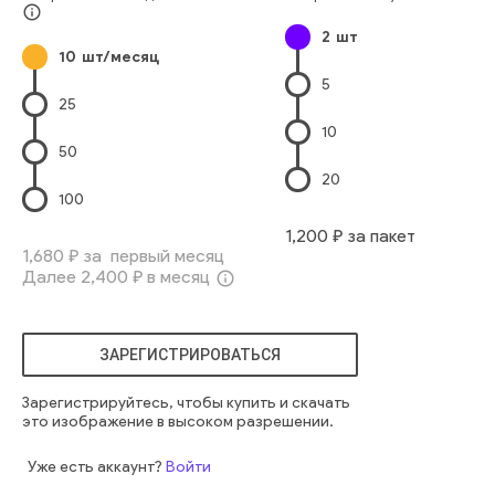
Структура Здания
Без Людей
Офисное Здание
info_outline
2
шт
Прихожая
Строительная Отрасль
Стекло
Свет
голубой
10
шт/месяц
современный
закрытый
интерьер
городской
внутри
5
этаж
холл
свет
стена
перспектива
корпоративный
25
современный
рабочее место
пустой
коммерческий
10
деталь
архитектура
помещение
конструкция
50
стеклянный
окно
синий
офисный
отражение
центр
20
здание
строить
публичный
квадрат
футуристический
100
мозаика
экспозиция
подстрекать
дом
архитектурный
1,200
₽ за пакет
металлический
стекло
угол
прямоугольный
внутри
1,680
₽ за первый месяц
Далее
2,400
₽ в месяц
info_outline
ЗАРЕГИСТРИРОВАТЬСЯ
Зарегистрируйтесь, чтобы купить и скачать
это изображение в высоком разрешении.
Уже есть аккаунт?
Войти