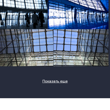
photo
photo
photo
photo
Показать еще