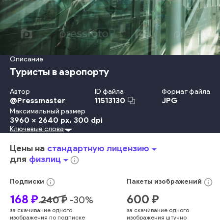
Описание
Туристы в аэропорту
Автор
ID файла
Формат файла
@
Pressmaster
JPG
11513130
Максимальный размер
3960 x 2640 px
, 300 dpi
Ключевые слова
Путешествовать
Перевозка
Ходьба
В Помещении
Мебель Для Сидения
Группа
Туризм
Отражение
Цены на
стандартную лицензию
arrow_drop_down
Путешествие
Сталь
Строительство
Окно
Коридор
для
физлиц
arrow_drop_down
info_outline
Потолок
Пассажир
Станция
Аэропорт
Прибытие
Посадка На Борт
Городское Место Действия
info_outline
info_outline
Подписки
Пакеты
изображений
Структура Здания
Городская Жизнь
Размытое Движение
168
₽
600
₽
240
₽
-
30
%
Офисное Здание
Люди Путешествуют
Прихожая
за скачивание одного
за скачивание одного
Строительная Отрасль
Стекло
человек
закрытый
изображения по подписке
изображения штучно