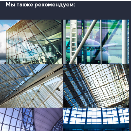
Мы также рекомендуем:
photo
photo
photo
photo