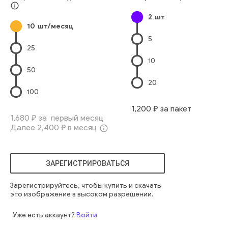
путешествие
городской
современный
холл
двигаться
info_outline
2
шт
лампа
отъезд
увядать
прохожий
10
шт/месяц
5
25
10
50
20
100
1,200
₽ за пакет
1,680
₽ за первый месяц
Далее
2,400
₽ в месяц
info_outline
ЗАРЕГИСТРИРОВАТЬСЯ
Зарегистрируйтесь, чтобы купить и скачать
это изображение в высоком разрешении.
Уже есть аккаунт?
Войти