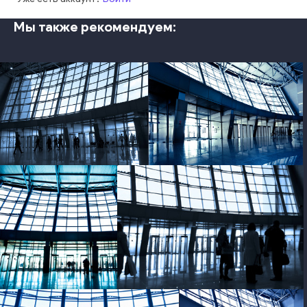
Мы также рекомендуем:
photo
photo
photo
photo