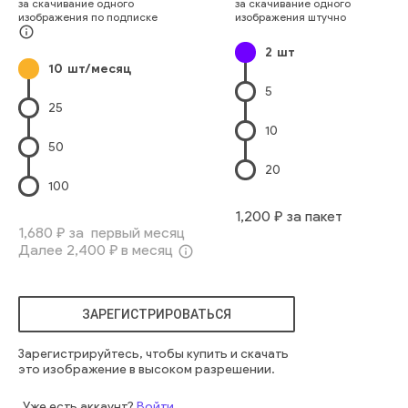
за скачивание одного
за скачивание одного
Прихожая
Строительная Отрасль
Архитектура И Здания
изображения по подписке
изображения штучно
Стекло
голубой
современный
закрытый
интерьер
info_outline
2
шт
транспорт
ходить
городской
внутри
этаж
холл
10
шт/месяц
корпоративный
бизнес
офис
корпоративный
5
современный
коммерческий
архитектура
интерьер
25
помещение
отражение
двигаться
окно
синий
банк
10
торговый центр
здание
отъезд
вход
футуристический
50
деятельность
город
уходить
экспозиция
коридор
20
метро
силуэт
силуэт
городской
зеркало
металл
сталь
100
вход
аэропорт
станция
ходьба
стекло
двигаться
1,200
₽ за пакет
тень
коридор
пассажирский
пол
зал
ворота
гулять
1,680
₽ за первый месяц
Далее
2,400
₽ в месяц
футуристический
выставка
толпа
выезд
внутри
info_outline
прибытие
отправление
торговый центр
метро
экспозиция
пригородный
городской транспорт
ЗАРЕГИСТРИРОВАТЬСЯ
бизнес интерьер
комерческий
вступление
прихожий
городской архитектура
торговый помещение
Зарегистрируйтесь, чтобы купить и скачать
это изображение в высоком разрешении.
Уже есть аккаунт?
Войти