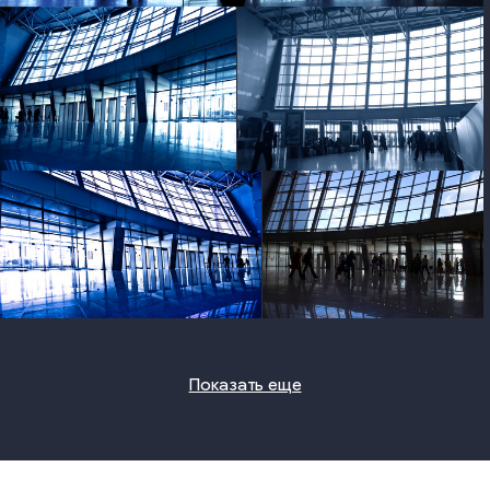
photo
photo
photo
photo
Показать еще