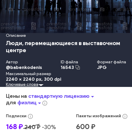
Описание
Люди, перемещающиеся в выставочном
центре
Автор
ID файла
Формат файла
@
babenkodenis
JPG
16543
Максимальный размер
2240 x 2240 px
, 300 dpi
Ключевые слова
Металл
Путешествовать
Перевозка
Ходьба
Деятельность
В Помещении
Офис
Толпа
Отражение
Цены на
стандартную лицензию
arrow_drop_down
Вход
Сталь
Силуэт
Тень
Окно
Банк
Зеркало
Коридор
для
физлиц
arrow_drop_down
info_outline
Потолок
Пассажир
Станция
Пригородный Пассажир
Аэропорт
Прибытие
Ворота
Метро
Выставка
info_outline
info_outline
Подписки
Пакеты
изображений
Городское Место Действия
Структура Здания
168
₽
600
₽
240
₽
-
30
%
Городская Жизнь
Офисное Здание
Люди Путешествуют