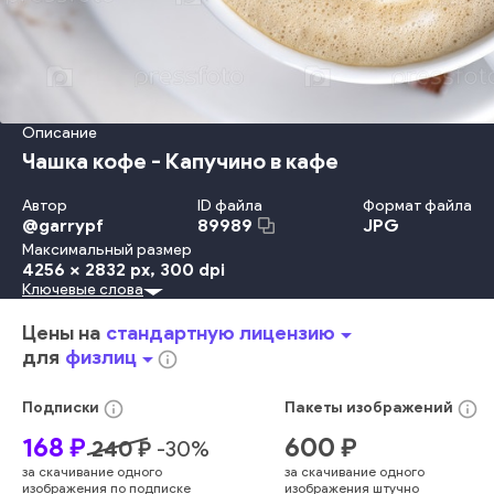
Описание
Чашка кофе - Капучино в кафе
Автор
ID файла
Формат файла
@
garrypf
JPG
89989
Максимальный размер
4256 x 2832 px
, 300 dpi
Ключевые слова
Основной Приём Пищи
Молоко
Стол
Ресторан
Напиток
Кафе
Свежесть
Чашка
Утро
Пить
Жидкоcть
Жара
Цены на
стандартную лицензию
arrow_drop_down
Эспрессо
Кофеин
Кофейная Кружка
Сливки
для
физлиц
arrow_drop_down
info_outline
Фоновые Изображения
Шоколад
Каппучино
Мокка
Латте
Общественная Столовая
Бармен
info_outline
info_outline
Подписки
Пакеты
изображений
Жар - Температура
Кофе - Напиток
Пенистый Напиток
168
₽
600
₽
240
₽
-
30
%
блюдо
запах
кофе
кофе
чашка
пить
аромат
горячий
за скачивание одного
за скачивание одного
гроб
просыпаться
арабский
аромат
напиток
еда
изображения по подписке
изображения штучно