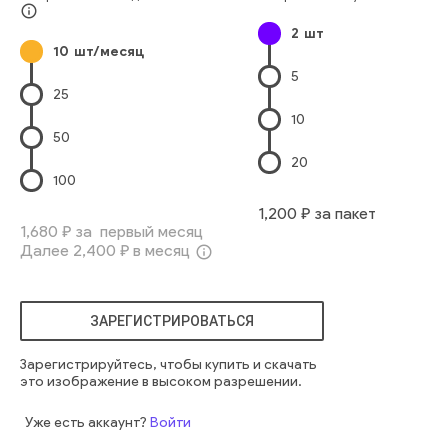
завтрак
сливки
блюдце
горячий
шоколадный
info_outline
2
шт
ресторан
молочный
обеденный
кофеин
кофеин
10
шт/месяц
капучино
кафетерий
мокко
эспрессо
5
безалкогольный напиток
кофейня
25
10
50
20
100
1,200
₽ за пакет
1,680
₽ за первый месяц
Далее
2,400
₽ в месяц
info_outline
ЗАРЕГИСТРИРОВАТЬСЯ
Зарегистрируйтесь, чтобы купить и скачать
это изображение в высоком разрешении.
Уже есть аккаунт?
Войти