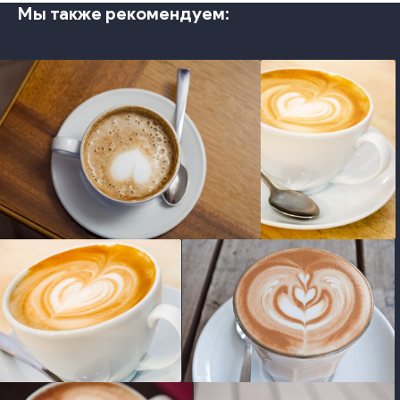
Мы также рекомендуем:
photo
photo
photo
photo