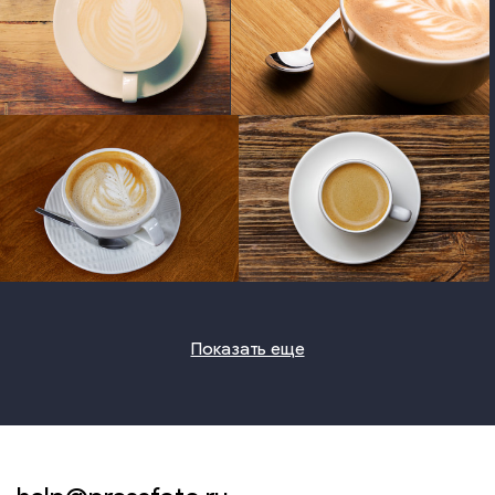
photo
photo
photo
photo
Показать еще