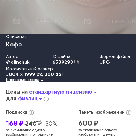
Описание
Кофе
Автор
ID файла
Формат файла
@
olinchuk
JPG
6589293
Максимальный размер
3004 x 1999 px
, 300 dpi
Ключевые слова
Любовь
Молоко
Стол
Ложка
Напиток
Кафе
Чашка
Утро
Жидкоcть
Эспрессо
Кофеин
Кофейная Кружка
Цены на
стандартную лицензию
arrow_drop_down
Кружка
Фоновые Изображения
Каппучино
Мокка
Латте
для
физлиц
arrow_drop_down
info_outline
Пристрастие
Закрученный
Общественная Столовая
Без Людей
Жар - Температура
Кофе - Напиток
info_outline
info_outline
Подписки
Пакеты
изображений
Пенистый Напиток
крупный план
разрыв
природный
168
₽
600
₽
240
₽
-
30
%
вкус
вкус
запах
крупный план
сердце
романтичный
за скачивание одного
за скачивание одного
кофе
кофе
расслаблять
горячий
смесь
ароматический
изображения по подписке
изображения штучно