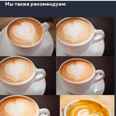
Мы также рекомендуем:
photo
photo
photo
photo