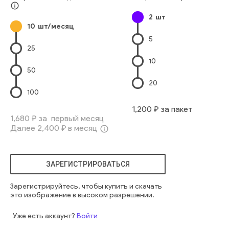
напитки
изображение
гроб
кофейня
аромат
info_outline
2
шт
итальянский
так
кофе
пиво
капуцин
еда
капучино
10
шт/месяц
капучино
безалкогольный напиток
5
25
10
50
20
100
1,200
₽ за пакет
1,680
₽ за первый месяц
Далее
2,400
₽ в месяц
info_outline
ЗАРЕГИСТРИРОВАТЬСЯ
Зарегистрируйтесь, чтобы купить и скачать
это изображение в высоком разрешении.
Уже есть аккаунт?
Войти