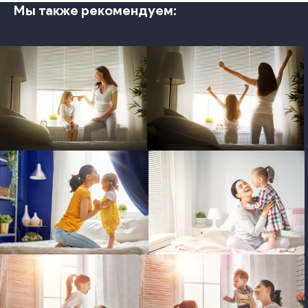
Мы также рекомендуем:
photo
photo
photo
photo