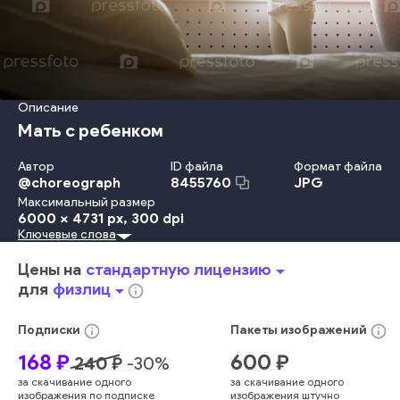
Описание
Мать с ребенком
Автор
ID файла
Формат файла
@
choreograph
JPG
8455760
Максимальный размер
6000 x 4731 px
, 300 dpi
Ключевые слова
Красота
Travel Locations
Младенец
Ребёнок
Детство
Забота
Счастье
Потомок
Отдых
Веселье
Взрослый
Цены на
стандартную лицензию
arrow_drop_down
Улыбаться
Женщины
Образ Жизни
Девочки
Любовь
для
физлиц
arrow_drop_down
info_outline
Дом
Семья
Держать
Мать
Родитель
Дочь
Женский Пол
В Помещении
Радость
Интерьер Дома
info_outline
info_outline
Подписки
Пакеты
изображений
Молодой Возраст
Играть
Наслаждение
Близость
Окно
168
₽
600
₽
240
₽
-
30
%
Утро
Часы - Настольные Или Настенные
Обнимать
за скачивание одного
за скачивание одного
Малыш
Взаимосвязь
Кровать
Спальня
Расчёска
изображения по подписке
изображения штучно