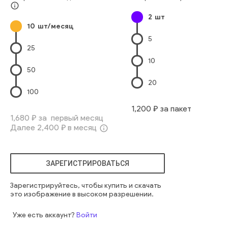
Чистить Щёткой
Проведение Досуга
Щётка Для Волос
info_outline
2
шт
Причёсывать
Пижама
Домашнее Помещение
10
шт/месяц
Два Человека
Домашний Быт
5
Европейского Происхождения
Семья С Одним Ребёнком
25
Один Родитель
Мать-Одиночка
девочка
милый
10
европеец
маленький
голова
волосы
женщина
50
довольно
счастливый
здоровый
дом
мама
чистить
20
100
1,200
₽ за пакет
1,680
₽ за первый месяц
Далее
2,400
₽ в месяц
info_outline
ЗАРЕГИСТРИРОВАТЬСЯ
Зарегистрируйтесь, чтобы купить и скачать
это изображение в высоком разрешении.
Уже есть аккаунт?
Войти