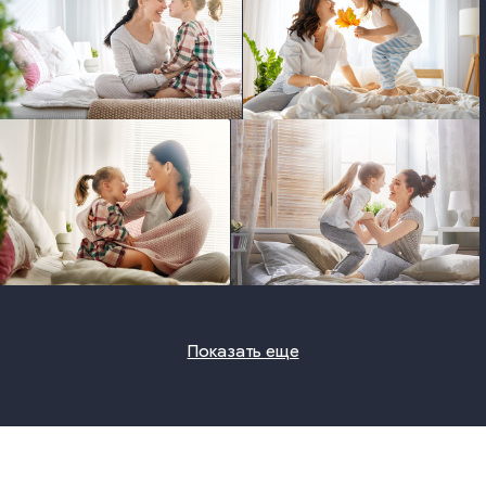
photo
photo
photo
photo
Показать еще