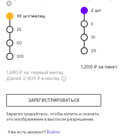
крупный план
дикий
побережье
воздушный
info_outline
2
шт
экзотический
полет
экологический
крыло
крылья
10
шт/месяц
бдительный
фауна
орнитология
общий
крылатый
5
золото
направленный
лурус
птицы
канус
25
черноголовый
ридибунд
дикие птицы
10
французское движение
larus-ridibundus
50
20
100
1,200
₽ за пакет
1,680
₽ за первый месяц
Далее
2,400
₽ в месяц
info_outline
ЗАРЕГИСТРИРОВАТЬСЯ
Зарегистрируйтесь, чтобы купить и скачать
это изображение в высоком разрешении.
Уже есть аккаунт?
Войти