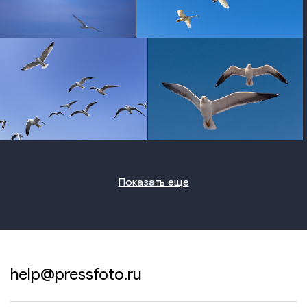
photo
photo
photo
photo
Показать еще
help@pressfoto.ru