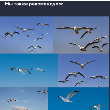
Мы также рекомендуем:
photo
photo
photo
photo