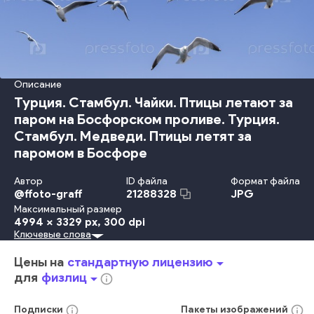
Описание
Турция. Стамбул. Чайки. Птицы летают за
паром на Босфорском проливе. Турция.
Стамбул. Медведи. Птицы летят за
паромом в Босфоре
Автор
ID файла
Формат файла
@
ffoto-graff
JPG
21288328
Максимальный размер
4994 x 3329 px
, 300 dpi
Ключевые слова
Природа
Туризм
Птицы
Стамбул
Босфор
Баклановые
крылья
турция
пролив
стадо
чайки
Цены на
стандартную лицензию
arrow_drop_down
для
физлиц
arrow_drop_down
info_outline
info_outline
info_outline
Подписки
Пакеты
изображений