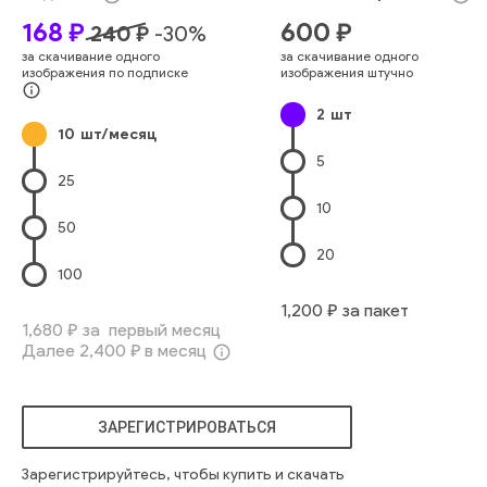
168
₽
600
₽
240
₽
-
30
%
за скачивание одного
за скачивание одного
изображения по подписке
изображения штучно
info_outline
2
шт
10
шт/месяц
5
25
10
50
20
100
1,200
₽ за пакет
1,680
₽ за первый месяц
Далее
2,400
₽ в месяц
info_outline
ЗАРЕГИСТРИРОВАТЬСЯ
Зарегистрируйтесь, чтобы купить и скачать