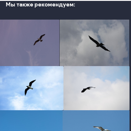
Мы также рекомендуем:
photo
photo
photo
photo