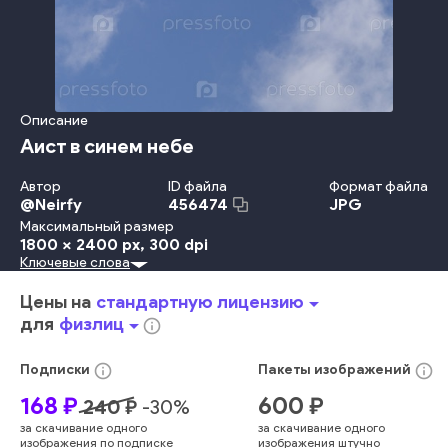
Описание
Аист в синем небе
Автор
ID файла
Формат файла
@
Neirfy
JPG
456474
Максимальный размер
1800 x 2400 px
, 300 dpi
Ключевые слова
День
Небо
Свобода
Летать
Фоновые Изображения
Птица
Аист
облако
день
небо
крылья
полет
птица
Цены на
стандартную лицензию
arrow_drop_down
голубой
крылья
свобода
животный
дневной
лететь
для
физлиц
arrow_drop_down
info_outline
свободный
летящий
аист
info_outline
info_outline
Подписки
Пакеты
изображений
168
₽
600
₽
240
₽
-
30
%
за скачивание одного
за скачивание одного
изображения по подписке
изображения штучно