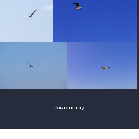
photo
photo
photo
photo
Показать еще