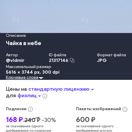
Описание
Чайка в небе
Автор
ID файла
Формат файла
@
vldmir
JPG
21317146
Максимальный размер
5616 x 3744 px
, 300 dpi
Ключевые слова
дикий
красота
небо
животное
пейзаж
пространство
полет
птица
воздух
чайка
фауна
крыло
свобода
Цены на
стандартную лицензию
arrow_drop_down
скольжение
морская
водоплавающая птица
для
физлиц
arrow_drop_down
info_outline
хищная птица
без людей
парение
природа
info_outline
info_outline
Подписки
Пакеты
изображений
168
₽
600
₽
240
₽
-
30
%
за скачивание одного
за скачивание одного
изображения по подписке
изображения штучно