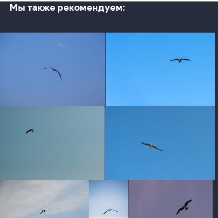
Мы также рекомендуем:
photo
photo
photo
photo