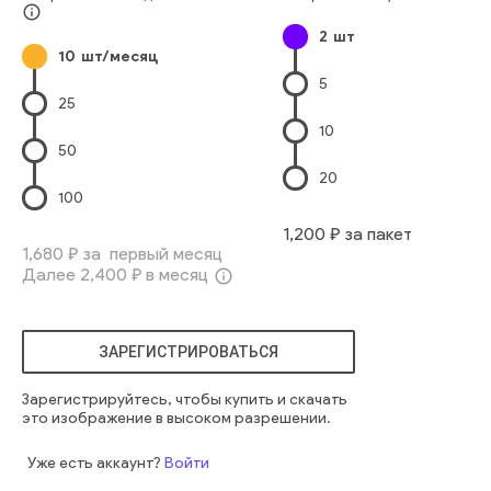
крылья
животные
стадо
птица
вингпан
чайки
места
info_outline
2
шт
водоплавающая птица
10
шт/месяц
5
25
10
50
20
100
1,200
₽ за пакет
1,680
₽ за первый месяц
Далее
2,400
₽ в месяц
info_outline
ЗАРЕГИСТРИРОВАТЬСЯ
Зарегистрируйтесь, чтобы купить и скачать
это изображение в высоком разрешении.
Уже есть аккаунт?
Войти