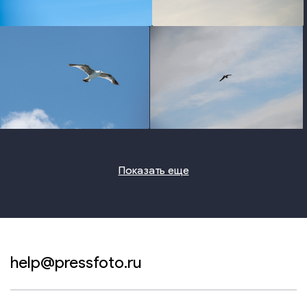
photo
photo
photo
photo
Показать еще
help@pressfoto.ru