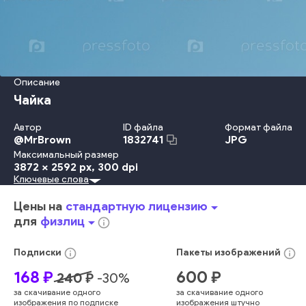
Описание
Чайка
Автор
ID файла
Формат файла
@
MrBrown
JPG
1832741
Максимальный размер
3872 x 2592 px
, 300 dpi
Ключевые слова
Concepts And Ideas
Природа
На Открытом Воздухе
День
Небо
Свобода
Группа
Море
Руководство
Идеи
Цены на
стандартную лицензию
arrow_drop_down
Климат
Силуэт
Изображение
Понятия
Животное
для
физлиц
arrow_drop_down
info_outline
Воздух
Летать
Ветер
Космос
Дикая Природа
Фоновые Изображения
Птица
Перо
Клюв
Спред
info_outline
info_outline
Подписки
Пакеты
изображений
Питомцы
Птицы
Чайка
Планировать
Крыло Животного
168
₽
600
₽
240
₽
-
30
%
цвет
голубой
облака
горизонтальный
смотреть
ясный
за скачивание одного
за скачивание одного
дикий
копия
животное
in
непосредственно
крыло
изображения по подписке
изображения штучно