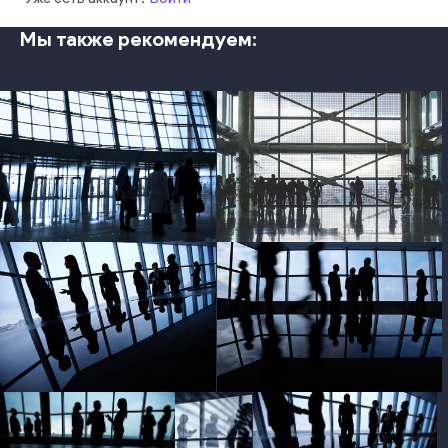
Мы также рекомендуем:
photo
photo
photo
photo