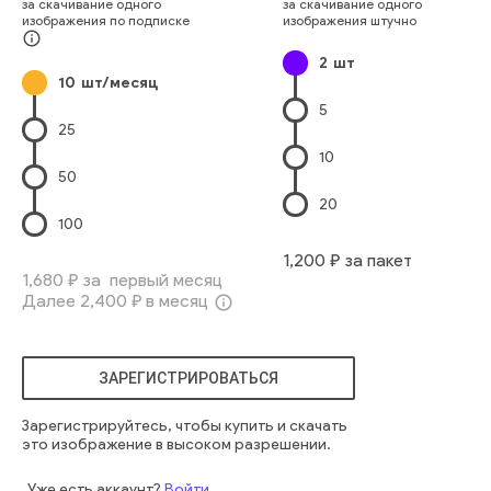
за скачивание одного
за скачивание одного
работник
рабочая группа
компания
деловые женщины
изображения по подписке
изображения штучно
социальный
телевизор
обзор
треугольный
китай
info_outline
2
шт
черный
китайский
молодой
10
шт/месяц
5
25
10
50
20
100
1,200
₽ за пакет
1,680
₽ за первый месяц
Далее
2,400
₽ в месяц
info_outline
ЗАРЕГИСТРИРОВАТЬСЯ
Зарегистрируйтесь, чтобы купить и скачать
это изображение в высоком разрешении.
Уже есть аккаунт?
Войти