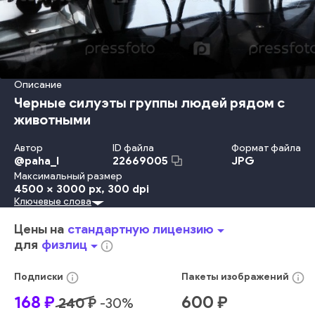
Описание
Черные силуэты группы людей рядом с
животными
Автор
ID файла
Формат файла
@
paha_l
JPG
22669005
Максимальный размер
4500 x 3000 px
, 300 dpi
Ключевые слова
Взрослый
Женщины
Мужчины
Стоять
Успех
Разговаривать
В Помещении
Группа
Туризм
Отражение
Цены на
стандартную лицензию
arrow_drop_down
Команда
Партнёрство
Силуэт
Бизнесмен
Обсуждение
для
физлиц
arrow_drop_down
info_outline
Окно
Турист
Азия
Гуанчжоу
Бизнес
Башня
Люди
человек
человек
человек
женщина
мужчина
темный
info_outline
info_outline
Подписки
Пакеты
изображений
профессиональный
общаться
вместе
работа
168
₽
600
₽
240
₽
-
30
%
несколько
фигура
смотреть
свет
различный
персонал