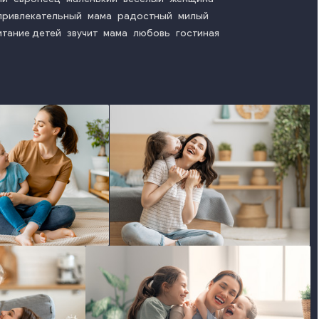
привлекательный
мама
радостный
милый
итание детей
звучит
мама
любовь
гостиная
photo
photo