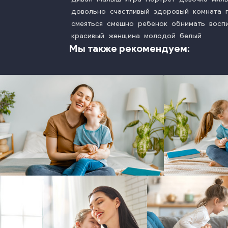
довольно
счастливый
здоровый
комната
смеяться
смешно
ребенок
обнимать
восп
красивый
женщина
молодой
белый
Мы также рекомендуем:
photo