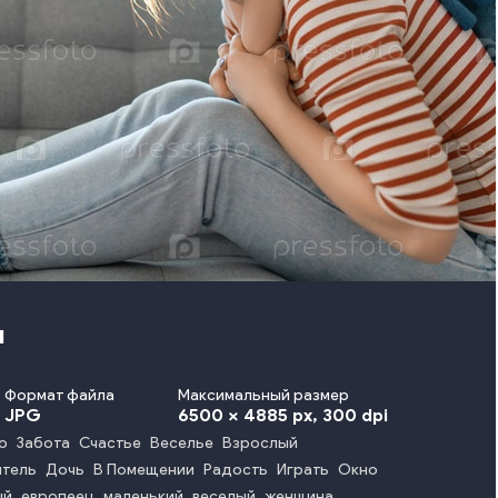
я
Формат файла
Максимальный размер
JPG
6500 x 4885 px
, 300 dpi
о
Забота
Счастье
Веселье
Взрослый
тель
Дочь
В Помещении
Радость
Играть
Окно
ый
европеец
маленький
веселый
женщина