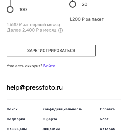
20
100
1,200
₽ за пакет
1,680
₽ за первый месяц
Далее
2,400
₽ в месяц
info_outline
ЗАРЕГИСТРИРОВАТЬСЯ
Уже есть аккаунт?
Войти
help@pressfoto.ru
Поиск
Конфиденциальность
Справка
Подборки
Оферта
Блог
Наши цены
Лицензии
Авторам