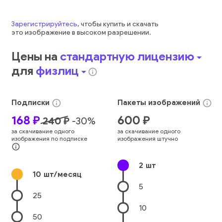
Зарегистрируйтесь
, чтобы купить и скачать
это
изображение
в высоком разрешении.
Цены на
стандартную лицензию
arrow_drop_down
для
физлиц
arrow_drop_down
info_outline
Подписки
Пакеты
изображений
info_outline
info_outline
168
₽
600
₽
240
₽
-
30
%
за скачивание одного
за скачивание одного
изображения по подписке
изображения штучно
info_outline
2
шт
10
шт/месяц
5
25
10
50