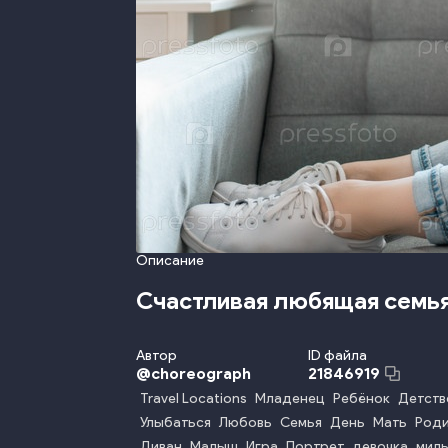
Описание
Счастливая любящая семь
Автор
ID файла
@
choreograph
21846919
Travel Locations
Младенец
Ребёнок
Детств
Улыбаться
Любовь
Семья
День
Мать
Роди
Диван
Малыш
Игра
Портрет
девочка
мил