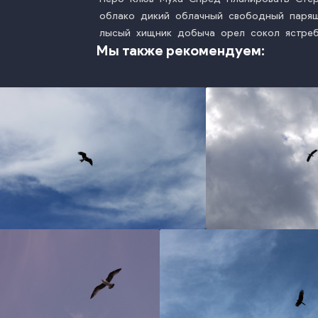
облако
дикий
облачный
свободный
паря
лысый
хищник
добыча
орел
сокол
ястре
Мы также рекомендуем:
photo
pho