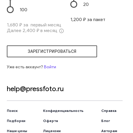
20
100
1,200
₽ за пакет
1,680
₽ за первый месяц
Далее
2,400
₽ в месяц
info_outline
ЗАРЕГИСТРИРОВАТЬСЯ
Уже есть аккаунт?
Войти
help@pressfoto.ru
Поиск
Конфиденциальность
Справка
Подборки
Оферта
Блог
Наши цены
Лицензии
Авторам