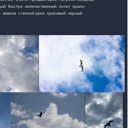
щий
быстро
величественный
полет
крыло
б
аквила
степной орел
красивый
черный
to
photo