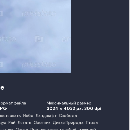
бе
ормат файла
Максимальный размер
JPG
3024 x 4032 px
, 300 dpi
шествовать
Небо
Ландшафт
Свобода
дух
Рай
Летать
Охотник
Дикая Природа
Птица
вятник
Охота
Предыстория
голубой
изящный