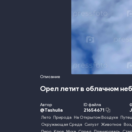
Описание
Орел летит в облачном не
Автор
ID файла
Ф
@
Tashulia
21654671
Лето
Природа
На Открытом Воздухе
Путе
Окружающая Среда
Силуэт
Животное
Воз
Перо
Клюв
Муха
Спред
Планировать
Стер