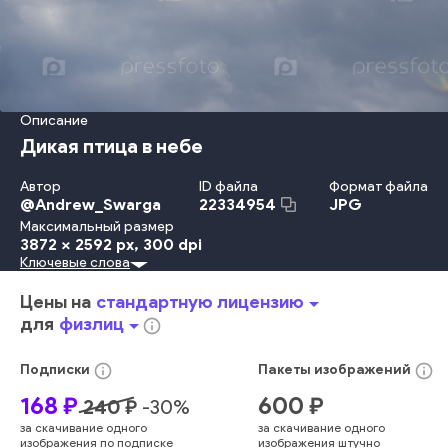
Описание
Дикая птица в небе
Автор
ID файла
Формат файла
@
Andrew_Swarga
JPG
22334954
Максимальный размер
3872 x 2592 px
, 300 dpi
Ключевые слова
Небо
Длинный
Летать
Птица
Клюв
Аист
голубой
темный
облака
ноги
дикий
небо
животное
кумулус
Цены на
стандартную лицензию
arrow_drop_down
большой
крылья
пейзаж
птица
поперек
вингпан
иметь
для
физлиц
arrow_drop_down
info_outline
белый
природа
белый
info_outline
info_outline
Подписки
Пакеты
изображений
168
₽
600
₽
240
₽
-
30
%
за скачивание одного
за скачивание одного
изображения по подписке
изображения штучно