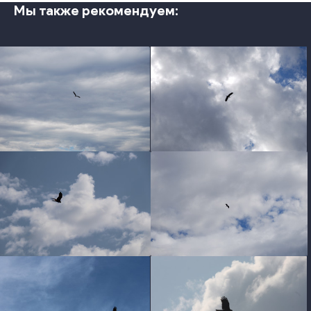
Мы также рекомендуем:
photo
photo
photo
photo