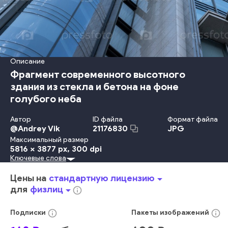
Описание
Фрагмент современного высотного
здания из стекла и бетона на фоне
голубого неба
Автор
ID файла
Формат файла
@
Andrey Vik
JPG
21176830
Максимальный размер
5816 x 3877 px
, 300 dpi
Ключевые слова
Небо
Дизайн
Офис
Небольшой Город
Отражение
Круг
Группа
Центр
Угол
Зеркало
Бетон
Фасад
Цены на
стандартную лицензию
arrow_drop_down
Угол - Место Пересечения Предметов
Небоскрёб
Башня
для
физлиц
arrow_drop_down
info_outline
Большой Город
голубой
яркий
современный
городской
современный
центр города
высокий
info_outline
info_outline
Подписки
Пакеты
изображений
горизонт
металлический
вверх
корпоративный
бизнес