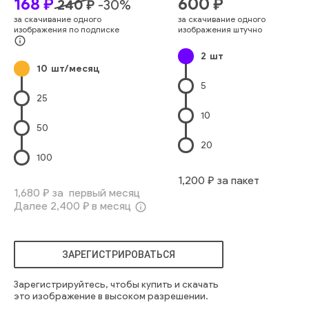
168
₽
600
₽
240
₽
-
30
%
место
корпорация
архитектура
окна
рост
отражение
за скачивание одного
за скачивание одного
строить
фрагмент
большой
высокий
футуристический
изображения по подписке
изображения штучно
отражающий
производство
строительство
здание
info_outline
2
шт
стекло
10
шт/месяц
5
25
10
50
20
100
1,200
₽ за пакет
1,680
₽ за первый месяц
Далее
2,400
₽ в месяц
info_outline
ЗАРЕГИСТРИРОВАТЬСЯ
Зарегистрируйтесь, чтобы купить и скачать
это изображение в высоком разрешении.