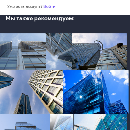
Уже есть аккаунт?
Войти
Мы также рекомендуем:
photo
photo
photo
photo
photo