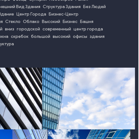
нешний Вид Здания
Структура Здания
Без Людей
Здание
Центр Города
Бизнес-Центр
ия
Стекло
Облако
Высокий
Бизнес
Башня
й
вниз
городской
современный
центр города
окна
скребок
большой
высокий
офисы
здания
уктура
o
photo