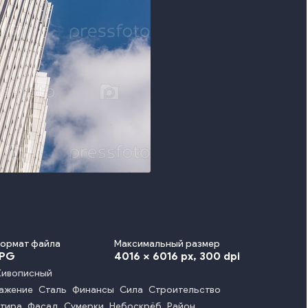
ормат файла
Максимальный размер
JPG
4016 x 6016 px
, 300 dpi
ивописный
ажение
Сталь
Финансы
Сила
Строительство
тира
Фасад
Сумерки
Небоскрёб
Район