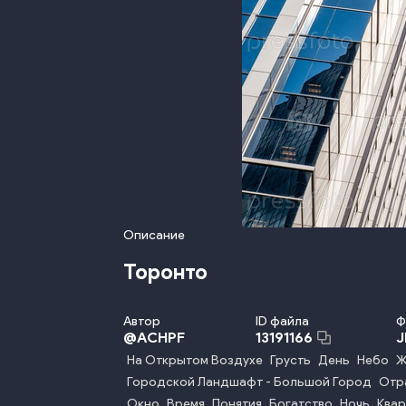
Описание
Торонто
Автор
ID файла
Ф
@
ACHPF
13191166
На Открытом Воздухе
Грусть
День
Небо
Ж
Городской Ландшафт - Большой Город
Отр
Окно
Время
Понятия
Богатство
Ночь
Квар