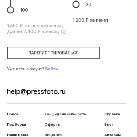
20
100
1,200
₽ за пакет
1,680
₽ за первый месяц
Далее
2,400
₽ в месяц
info_outline
ЗАРЕГИСТРИРОВАТЬСЯ
Уже есть аккаунт?
Войти
help@pressfoto.ru
Поиск
Конфиденциальность
Справка
Подборки
Оферта
Блог
Наши цены
Лицензии
Авторам