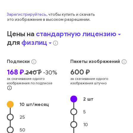
Зарегистрируйтесь
, чтобы купить и скачать
это
изображение
в высоком разрешении.
Цены на
стандартную лицензию
arrow_drop_down
для
физлиц
arrow_drop_down
info_outline
Подписки
Пакеты
изображений
info_outline
info_outline
168
₽
600
₽
240
₽
-
30
%
за скачивание одного
за скачивание одного
изображения по подписке
изображения штучно
info_outline
2
шт
10
шт/месяц
5
25
10
50