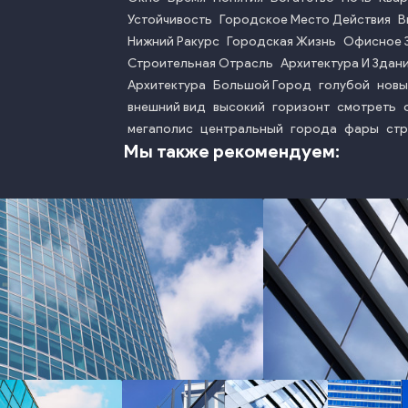
Устойчивость
Городское Место Действия
В
Нижний Ракурс
Городская Жизнь
Офисное 
Строительная Отрасль
Архитектура И Здан
Архитектура
Большой Город
голубой
новы
внешний вид
высокий
горизонт
смотреть
мегаполис
центральный
города
фары
стр
Мы также рекомендуем:
photo
phot