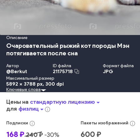
Описание
Очаровательный рыжий кот породы Мэн
потягивается после сна
Автор
ID файла
Формат файла
@
Berkut
JPG
21175718
Максимальный размер
5892 x 3788 px
, 300 dpi
Ключевые слова
Смотреть
Животное
Мех
Семейство Кошачьих
Намордник
Котёнок
Усы Животного
Имбирь
Табби
Цены на
стандартную лицензию
arrow_drop_down
Мейн Кун
Портрет
красный
глаза
милый
лицо
для
физлиц
arrow_drop_down
info_outline
внутренний
дом
закрытый
милый
питомец
смешно
очаровательный
расслабляться
зевать
пушистый
info_outline
info_outline
Подписки
Пакеты
изображений
котенок
красивый
кошка
молодой
168
₽
600
₽
240
₽
-
30
%