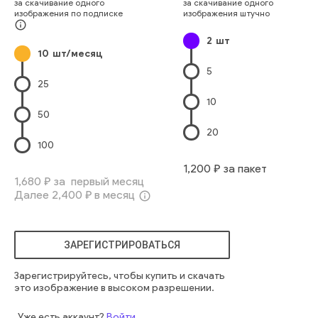
за скачивание одного
за скачивание одного
изображения по подписке
изображения штучно
info_outline
2
шт
10
шт/месяц
5
25
10
50
20
100
1,200
₽ за пакет
1,680
₽ за первый месяц
Далее
2,400
₽ в месяц
info_outline
ЗАРЕГИСТРИРОВАТЬСЯ
Зарегистрируйтесь, чтобы купить и скачать
это изображение в высоком разрешении.
Уже есть аккаунт?
Войти