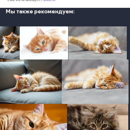
Мы также рекомендуем:
photo
photo
photo
photo
photo