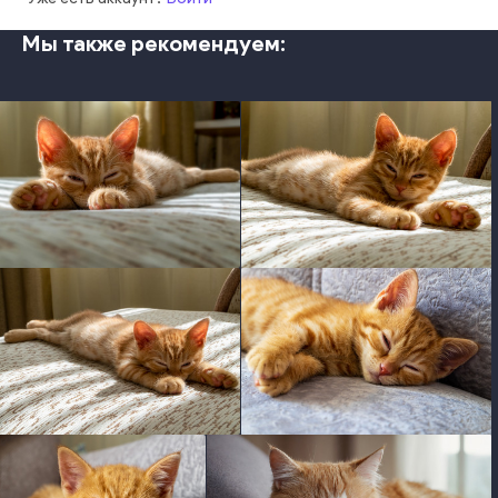
Мы также рекомендуем:
photo
photo
photo
photo