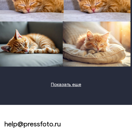
photo
photo
photo
photo
Показать еще
help@pressfoto.ru