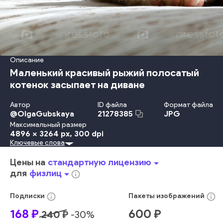
Описание
Маленький красивый рыжий полосатый
котенок засыпает на диване
Автор
ID файла
Формат файла
@
OlgaGubskaya
JPG
21278385
Максимальный размер
4896 x 3264 px
, 300 dpi
Ключевые слова
Младенец
Спать
Отдых
Отдыхать
Дом
Утро
Диван
Животное
Беззаботный
Лапа
Мех
Уютный
Полосатый
Цены на
стандартную лицензию
arrow_drop_down
Семейство Кошачьих
Котёнок
Усы Животного
для
физлиц
arrow_drop_down
info_outline
Коготь Животного
Имбирь
Табби
Лень
Домашняя Кошка
Лежать
Портрет
красный
глаза
info_outline
info_outline
Подписки
Пакеты
изображений
милый
маленький
смотреть
внутренний
закрытый
168
₽
600
₽
240
₽
-
30
%
комфортный
апельсиновый
свет
питомец
смешно