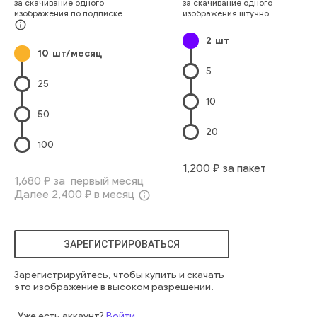
за скачивание одного
за скачивание одного
очаровательный
расслабляться
мягкий
мечтать
изображения по подписке
изображения штучно
сонливый
закрывать
котенок
чистокровный
съемный
info_outline
2
шт
нечеткий
избирательный
красивый
диван
кошка
10
шт/месяц
5
25
10
50
20
100
1,200
₽ за пакет
1,680
₽ за первый месяц
Далее
2,400
₽ в месяц
info_outline
ЗАРЕГИСТРИРОВАТЬСЯ
Зарегистрируйтесь, чтобы купить и скачать
это изображение в высоком разрешении.
Уже есть аккаунт?
Войти