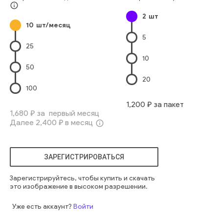
Приятное Волнение
Взаимосвязь
Игра
Кровать
info_outline
2
шт
Мужской Пол
Спальня
Мотивация
Воображение
10
шт/месяц
Мальчики
Проведение Досуга
Домашнее Помещение
5
Два Человека
Телевизор
Домашний Быт
Супергерой
25
Гостиная
Повседневная Одежда
10
Европейского Происхождения
Дошкольный Возраст
50
Люди
девочка
европеец
маленький
счастливый
20
активный
герой
дом
комната
мама
материнство
100
радостный
вместе
игра
смеяться
защищать
супер
1,200
₽ за пакет
ребенок
одетый
обнимать
воспитание детей
звучит
1,680
₽ за первый месяц
Далее
2,400
₽ в месяц
мама
крайний
мечтать
супермен
info_outline
ЗАРЕГИСТРИРОВАТЬСЯ
Зарегистрируйтесь, чтобы купить и скачать
это изображение в высоком разрешении.
Уже есть аккаунт?
Войти