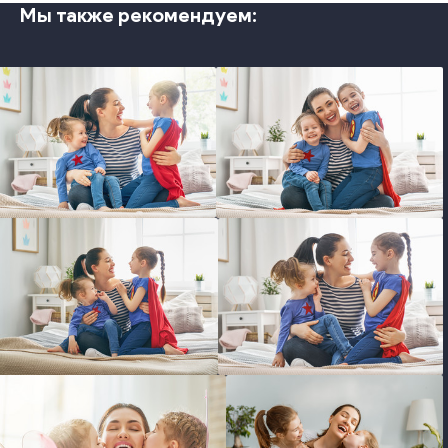
Мы также рекомендуем:
photo
photo
photo
photo