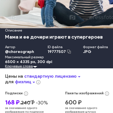
Описание
Мама и ее дочери играют в супергероев
Автор
ID файла
Формат файла
@
choreograph
JPG
19777507
Максимальный размер
6500 x 4335 px
, 300 dpi
Ключевые слова
Ребёнок
Детство
Счастье
Потомок
Отдых
Веселье
Взрослый
Улыбаться
Женщины
Образ Жизни
Девочки
Цены на
стандартную лицензию
arrow_drop_down
Любовь
Мужчины
Костюм-Наряд
Дом
Семья
Держать
для
физлиц
arrow_drop_down
info_outline
Успех
День
Мать
Родитель
Дочь
Женский Пол
В Помещении
Радость
Смеяться
Свобода
info_outline
info_outline
Подписки
Пакеты
изображений
Интерьер Дома
Молодой Возраст
Сидеть
Сестра
168
₽
600
₽
240
₽
-
30
%
Играть
Власть
Вдохновение
Приключение
за скачивание одного
за скачивание одного
Наслаждение
Близость
Диван
Отец
Малыш
Сын
Брат
изображения по подписке
изображения штучно