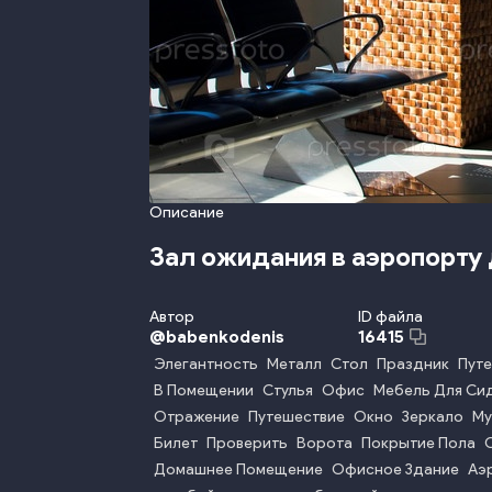
Описание
Зал ожидания в аэропорту
Автор
ID файла
@
babenkodenis
16415
Элегантность
Металл
Стол
Праздник
Пут
В Помещении
Стулья
Офис
Мебель Для Си
Отражение
Путешествие
Окно
Зеркало
Му
Билет
Проверить
Ворота
Покрытие Пола
Домашнее Помещение
Офисное Здание
Аэ