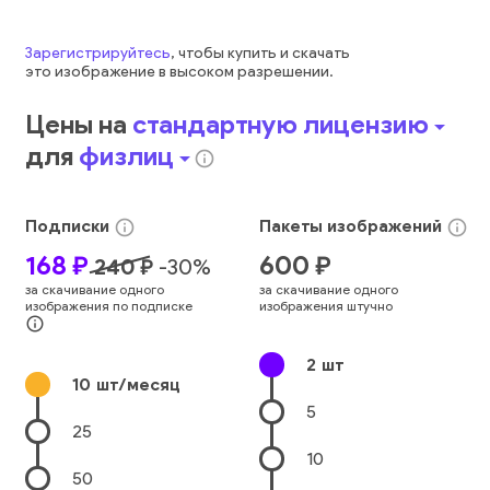
Зарегистрируйтесь
, чтобы купить и скачать
это
изображение
в высоком разрешении.
Цены на
стандартную лицензию
arrow_drop_down
для
физлиц
arrow_drop_down
info_outline
Подписки
Пакеты
изображений
info_outline
info_outline
168
₽
600
₽
240
₽
-
30
%
за скачивание одного
за скачивание одного
изображения по подписке
изображения штучно
info_outline
2
шт
10
шт/месяц
5
25
10
50