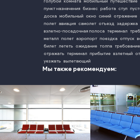
голубой
комната
мобильный
путешествие
пункт назначения
бизнес
работа
стул
пуст
доска
мобильный
окно
синий
отражение
полет
авиация
самолет
отъезд
задержка
взлетно-посадочная полоса
терминал
тре
металл
полет
аэропорт
поездка
отпуск
в
билет
лететь
ожидание
толпа
требование
отражать
терминал
прибытие
взлетный
о
уезжать
вылетающий
Мы также рекомендуем:
photo
phot