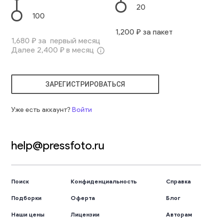
20
100
1,200
₽ за пакет
1,680
₽ за первый месяц
Далее
2,400
₽ в месяц
info_outline
ЗАРЕГИСТРИРОВАТЬСЯ
Уже есть аккаунт?
Войти
help@pressfoto.ru
Поиск
Конфиденциальность
Справка
Подборки
Оферта
Блог
Наши цены
Лицензии
Авторам