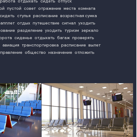
работа
отдыхать
сидеть
отпуск
ой
пустой
совет
отражение
места
комната
сидеть
стулья
расписание
возрастная сумка
апплет
отдых
путешествие
сигнал
уходить
бование
разделение
уходить
туризм
зеркало
орота
сиденье
отдыхать
багаж
проверять
авиация
транспортировка
расписание
вылет
тправление
общество
назначение
отложить
o
photo