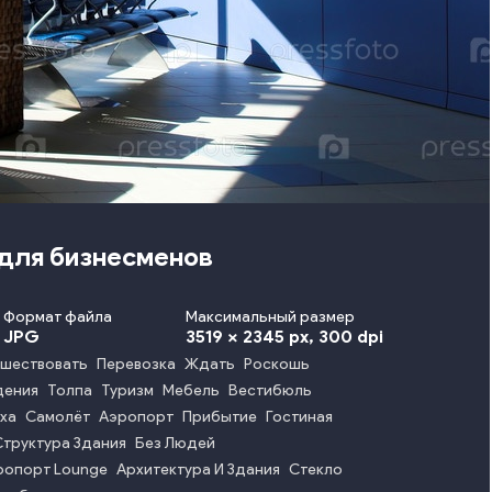
 для бизнесменов
Формат файла
Максимальный размер
JPG
3519 x 2345 px
, 300 dpi
ешествовать
Перевозка
Ждать
Роскошь
дения
Толпа
Туризм
Мебель
Вестибюль
ха
Самолёт
Аэропорт
Прибытие
Гостиная
Структура Здания
Без Людей
ропорт Lounge
Архитектура И Здания
Стекло